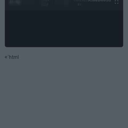
Ad
hub
Media
POWERED
1
/
4
4:27
BY
«`html