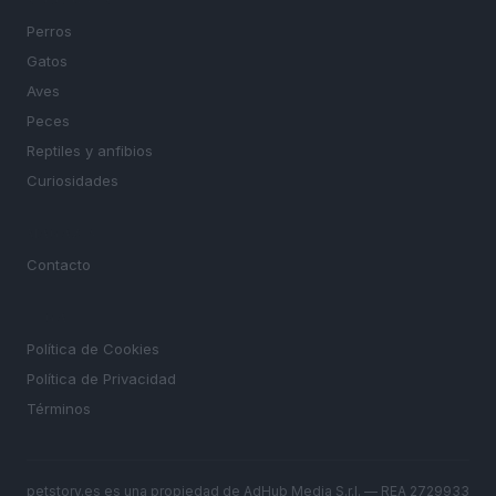
SECCIONES
Perros
Gatos
Aves
Peces
Reptiles y anfibios
Curiosidades
MAGAZINE
Contacto
LEGAL
Política de Cookies
Política de Privacidad
Términos
petstory.es es una propiedad de AdHub Media S.r.l. — REA 2729933