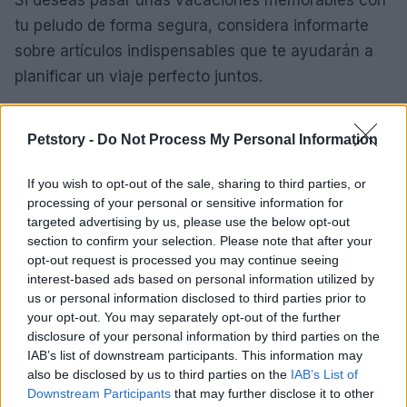
tu peludo de forma segura, considera informarte
sobre artículos indispensables que te ayudarán a
planificar un viaje perfecto juntos.
Recuerda que el bienestar de tu mascota es lo más
Petstory -
Do Not Process My Personal Information
importante. Con las precauciones adecuadas,
podrás disfrutar del verano al aire libre junto a tu
If you wish to opt-out of the sale, sharing to third parties, or
fiel compañero, creando recuerdos inolvidables. ¡A
processing of your personal or sensitive information for
disfrutar del verano y el tiempo de calidad con tu
targeted advertising by us, please use the below opt-out
section to confirm your selection. Please note that after your
mejor amigo!
opt-out request is processed you may continue seeing
interest-based ads based on personal information utilized by
«`
us or personal information disclosed to third parties prior to
your opt-out. You may separately opt-out of the further
disclosure of your personal information by third parties on the
IAB’s list of downstream participants. This information may
AUTOR
also be disclosed by us to third parties on the
IAB’s List of
Staff
Downstream Participants
that may further disclose it to other