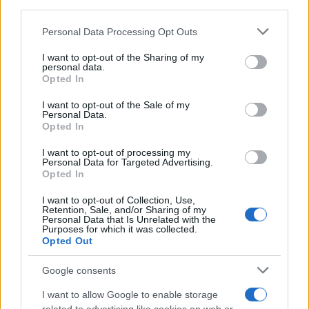
third parties.
Please note that this website/app uses one or more Google
Personal Data Processing Opt Outs
services and may gather and store information including but
not limited to your visit or usage behaviour. You may click to
I want to opt-out of the Sharing of my
personal data.
grant or deny consent to Google and its third-party tags to
Opted In
use your data for below specified purposes in below Google
consent section.
I want to opt-out of the Sale of my
Personal Data.
Opted In
I want to opt-out of processing my
Personal Data for Targeted Advertising.
Opted In
I want to opt-out of Collection, Use,
Retention, Sale, and/or Sharing of my
Personal Data that Is Unrelated with the
Purposes for which it was collected.
Opted Out
Google consents
I want to allow Google to enable storage