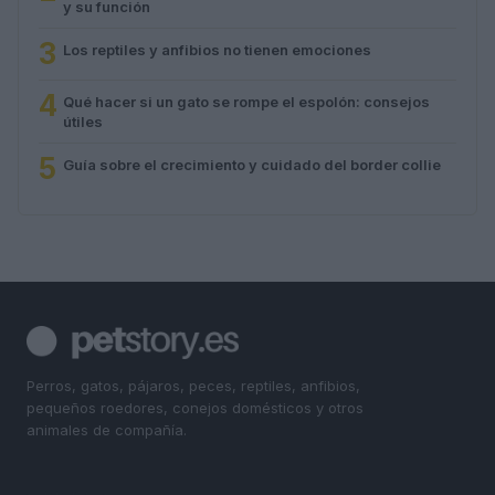
y su función
3
Los reptiles y anfibios no tienen emociones
4
Qué hacer si un gato se rompe el espolón: consejos
útiles
5
Guía sobre el crecimiento y cuidado del border collie
Perros, gatos, pájaros, peces, reptiles, anfibios,
pequeños roedores, conejos domésticos y otros
animales de compañía.