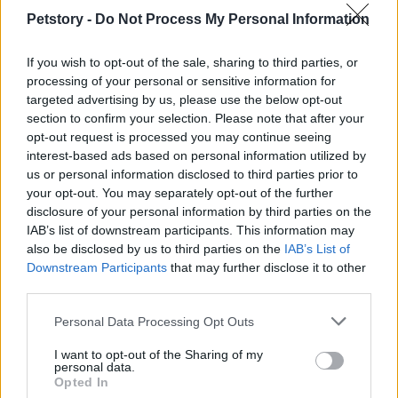
las bolsas de plástico son pasos importantes para
Petstory -
Do Not Process My Personal Information
garantizar la seguridad y el bienestar de nuestras
queridas mascotas.
If you wish to opt-out of the sale, sharing to third parties, or
processing of your personal or sensitive information for
targeted advertising by us, please use the below opt-out
section to confirm your selection. Please note that after your
AUTOR
opt-out request is processed you may continue seeing
Redacción Petstory.es
interest-based ads based on personal information utilized by
us or personal information disclosed to third parties prior to
your opt-out. You may separately opt-out of the further
disclosure of your personal information by third parties on the
IAB’s list of downstream participants. This information may
also be disclosed by us to third parties on the
IAB’s List of
Downstream Participants
that may further disclose it to other
third parties.
Please note that this website/app uses one or more Google
Personal Data Processing Opt Outs
services and may gather and store information including but
not limited to your visit or usage behaviour. You may click to
I want to opt-out of the Sharing of my
personal data.
grant or deny consent to Google and its third-party tags to
Opted In
use your data for below specified purposes in below Google