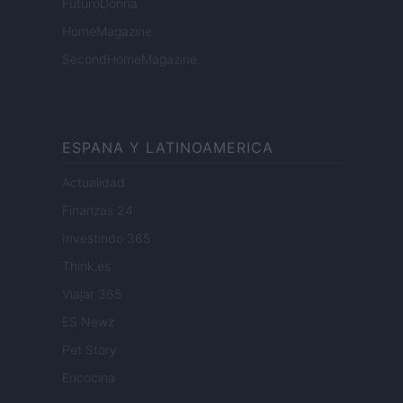
FuturoDonna
HomeMagazine
SecondHomeMagazine
ESPANA Y LATINOAMERICA
Actualidad
Finanzas 24
Investindo 365
Think.es
Viajar 365
ES Newz
Pet Story
Encocina