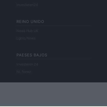
Investieren24
REINO UNIDO
News Hub UK
Lgbtq News
PAESES BAJOS
Investeren 24
NL Newz