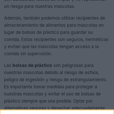
un riesgo para nuestras mascotas.
Además, también podemos utilizar recipientes de
almacenamiento de alimentos para mascotas en
lugar de bolsas de plástico para guardar su
comida. Estos recipientes son seguros, herméticos
y evitan que las mascotas tengan acceso a la
comida sin supervisión.
Las
bolsas de plástico
son peligrosas para
nuestras mascotas debido al riesgo de asfixia,
peligro de ingestión y riesgo de estrangulamiento.
Es importante tomar medidas para proteger a
nuestras mascotas y evitar el uso de bolsas de
plástico siempre que sea posible. Optar por
alternativas seguras y desechar adecuadamente