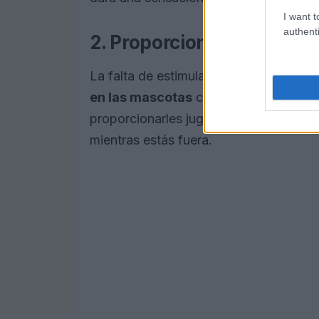
I want t
authenti
2. Proporciona estímulos
La falta de estimulación mental puede 
en las mascotas
cuando se quedan sol
proporcionarles juguetes interactivos
mientras estás fuera.