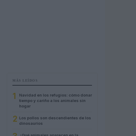
MÁS LEÍDOS
1
Navidad en los refugios: cómo donar
tiempo y cariño a los animales sin
hogar
2
Los pollos son descendientes de los
dinosaurios
¿Qué animales aparecen en la