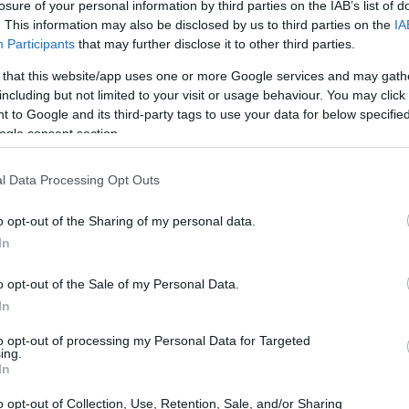
losure of your personal information by third parties on the IAB’s list of
. This information may also be disclosed by us to third parties on the
IA
Participants
that may further disclose it to other third parties.
ciones
, muchas personas están volviendo a la
 that this website/app uses one or more Google services and may gath
puede ser difícil tanto para los dueños como
including but not limited to your visit or usage behaviour. You may click 
r tanto tiempo juntos, separarse puede generar
 to Google and its third-party tags to use your data for below specifi
ogle consent section.
este artículo, te daremos algunos consejos para
tus mascotas cuando vuelvas a la oficina
.
l Data Processing Opt Outs
o opt-out of the Sharing of my personal data.
In
o opt-out of the Sale of my Personal Data.
In
to opt-out of processing my Personal Data for Targeted
ing.
In
o opt-out of Collection, Use, Retention, Sale, and/or Sharing