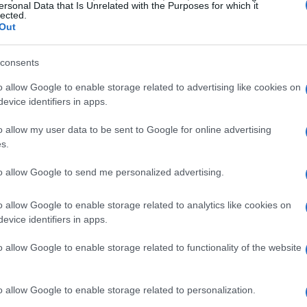
ersonal Data that Is Unrelated with the Purposes for which it
lected.
Out
consents
o allow Google to enable storage related to advertising like cookies on
evice identifiers in apps.
dual
o allow my user data to be sent to Google for online advertising
s.
a tus mascotas a adaptarse a tu ausencia
es
volver a la oficina. Comienza por pasar
to allow Google to send me personalized advertising.
asa y luego ve aumentando gradualmente la
o allow Google to enable storage related to analytics like cookies on
tirá acostumbrarse a estar solos y les dará la
evice identifiers in apps.
separación.
o allow Google to enable storage related to functionality of the website
tina diaria consistente para tus mascotas.
os, sacarlos a pasear y jugar con ellos. Esto les
o allow Google to enable storage related to personalization.
ayudará a sobrellevar mejor tu ausencia.