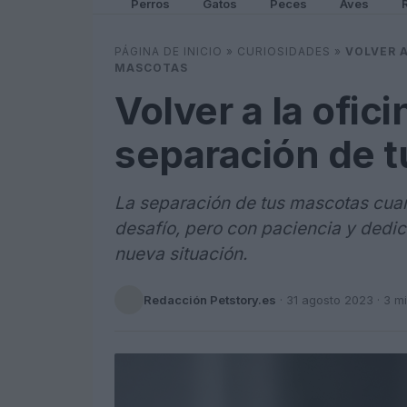
Perros
Gatos
Peces
Aves
PÁGINA DE INICIO
»
CURIOSIDADES
»
VOLVER A
MASCOTAS
Volver a la ofic
separación de 
La separación de tus mascotas cuan
desafío, pero con paciencia y dedi
nueva situación.
Redacción Petstory.es
·
31 agosto 2023
· 3 m