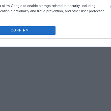
o allow Google to enable storage related to security, including
cation functionality and fraud prevention, and other user protection.
 mentales
ser una de las
principales causas de ansiedad
CONFIRM
as en casa. Para evitar esto, asegúrate de
 y actividades que los mantengan ocupados