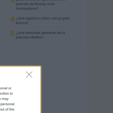
3
película de Disney «Los
Aristogatos»?
4
¿Qué significa soñar con un gato
blanco?
5
¿Qué animales aparecen en la
película «Balto»?
sonal or
ection to
ou may
 personal
out of the