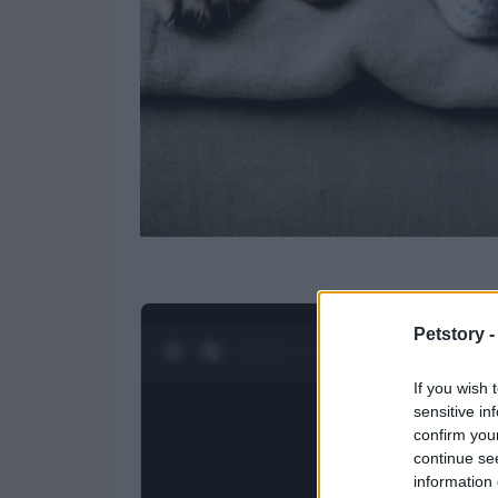
Petstory 
0:27 / 3:19
1
/
4
If you wish 
sensitive in
confirm you
continue se
information 