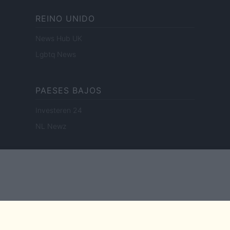
REINO UNIDO
News Hub UK
Lgbtq News
PAESES BAJOS
Investeren 24
NL Newz