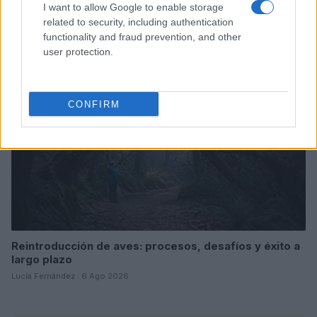
prevención para rescatistas
I want to allow Google to enable storage
Lucía Fernández · 6 Ago 2026
related to security, including authentication
functionality and fraud prevention, and other
AVES
user protection.
CONFIRM
Reintroducción de aves: procesos, desafíos y éxito a
largo plazo
Lucía Fernández · 6 Ago 2026