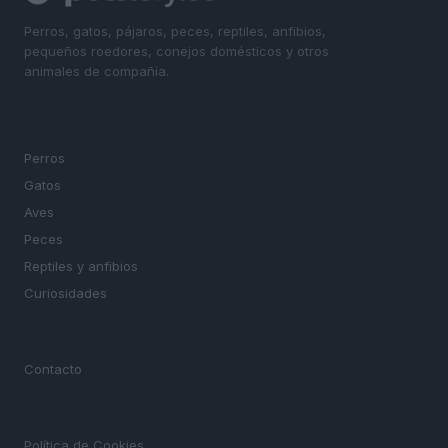
Perros, gatos, pájaros, peces, reptiles, anfibios,
pequeños roedores, conejos domésticos y otros
animales de compañía.
SECCIONES
Perros
Gatos
Aves
Peces
Reptiles y anfibios
Curiosidades
MAGAZINE
Contacto
LEGAL
Política de Cookies