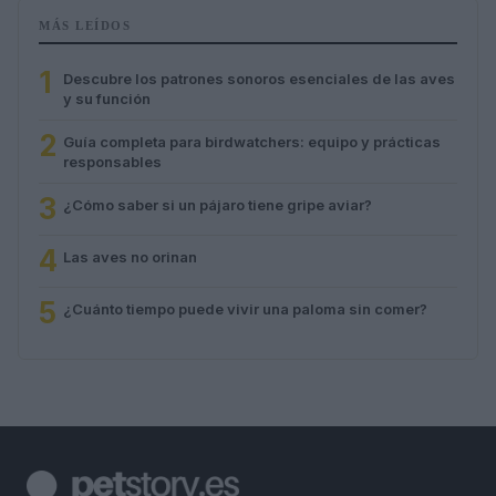
MÁS LEÍDOS
1
Descubre los patrones sonoros esenciales de las aves
y su función
2
Guía completa para birdwatchers: equipo y prácticas
responsables
3
¿Cómo saber si un pájaro tiene gripe aviar?
4
Las aves no orinan
5
¿Cuánto tiempo puede vivir una paloma sin comer?