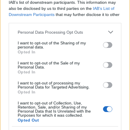
IAB’s list of downstream participants. This information may
also be disclosed by us to third parties on the
IAB’s List of
Downstream Participants
that may further disclose it to other
third parties.
Please note that this website/app uses one or more Google
Personal Data Processing Opt Outs
services and may gather and store information including but
not limited to your visit or usage behaviour. You may click to
I want to opt-out of the Sharing of my
personal data.
grant or deny consent to Google and its third-party tags to
Sigue leyendo
Opted In
use your data for below specified purposes in below Google
consent section.
I want to opt-out of the Sale of my
Personal Data.
AVES
Opted In
I want to opt-out of processing my
Personal Data for Targeted Advertising.
Opted In
I want to opt-out of Collection, Use,
Retention, Sale, and/or Sharing of my
Personal Data that Is Unrelated with the
Purposes for which it was collected.
Opted Out