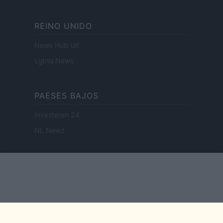
REINO UNIDO
News Hub UK
Lgbtq News
PAESES BAJOS
Investeren 24
NL Newz