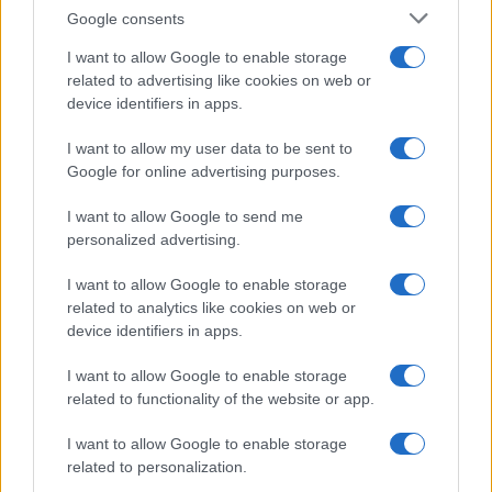
La monta en los perros puede ser un gesto natural, pero hay
Google consents
varias razones que pueden explicarlo
I want to allow Google to enable storage
Redacción Petstory.es · 13 Mar 2024
related to advertising like cookies on web or
device identifiers in apps.
PERROS
I want to allow my user data to be sent to
Google for online advertising purposes.
I want to allow Google to send me
personalized advertising.
I want to allow Google to enable storage
related to analytics like cookies on web or
device identifiers in apps.
¿Por qué los perros quieren siempre jugar?
I want to allow Google to enable storage
related to functionality of the website or app.
El incesante deseo de jugar de los perros está motivado por
una combinación de distintos factores, como necesidades
I want to allow Google to enable storage
físicas, sociales y mentales.
related to personalization.
Redacción Petstory.es · 10 Mar 2024