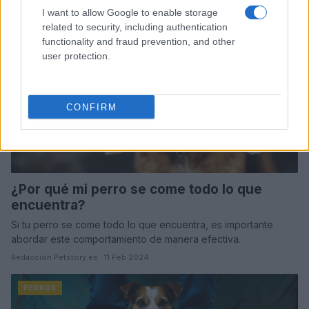
I want to allow Google to enable storage
related to security, including authentication
PERROS
functionality and fraud prevention, and other
user protection.
CONFIRM
¿Por qué mi perro se come todo lo que
encuentra?
Si tu perro se come todo lo que encuentra, es importante
abordar este comportamiento de manera efectiva.
Redacción Petstory.es · 11 Feb 2024
PERROS