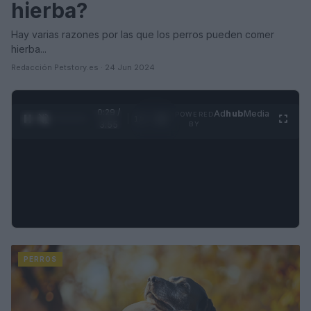
hierba?
Hay varias razones por las que los perros pueden comer
hierba...
Redacción Petstory.es · 24 Jun 2024
0:31 /
Ad
hub
Media
POWERED
1
/
4
3:55
BY
PERROS