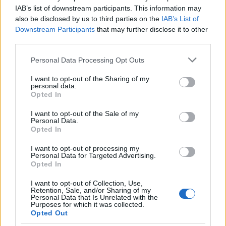
IAB’s list of downstream participants. This information may
¿Por qué mi perro lame la orina de otros
also be disclosed by us to third parties on the
IAB’s List of
perros?
Downstream Participants
that may further disclose it to other
third parties.
Los perros lamen la orina de otros perros para obtener
información sobre su entorno y otros animales y para mucho
Please note that this website/app uses one or more Google
Personal Data Processing Opt Outs
mas factores...
services and may gather and store information including but
not limited to your visit or usage behaviour. You may click to
I want to opt-out of the Sharing of my
Redacción Petstory.es · 17 Mar 2024
personal data.
grant or deny consent to Google and its third-party tags to
Opted In
use your data for below specified purposes in below Google
PERROS
consent section.
I want to opt-out of the Sale of my
Personal Data.
Opted In
I want to opt-out of processing my
Personal Data for Targeted Advertising.
Opted In
I want to opt-out of Collection, Use,
Retention, Sale, and/or Sharing of my
Personal Data that Is Unrelated with the
Purposes for which it was collected.
Opted Out
¿Por qué mi perro monta a otros perros?