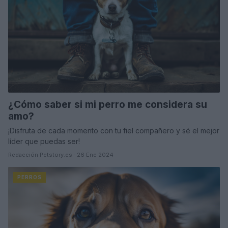
¿Cómo saber si mi perro me considera su
amo?
¡Disfruta de cada momento con tu fiel compañero y sé el mejor
líder que puedas ser!
Redacción Petstory.es · 26 Ene 2024
PERROS