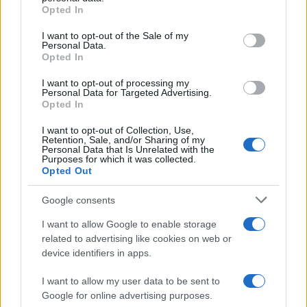
grant or deny consent to Google and its third-party tags to
Opted In
AUTOR
use your data for below specified purposes in below Google
Valentina Mariani
consent section.
I want to opt-out of the Sale of my
Personal Data.
Valentina Mariani, veronesa, concibió una mini
Opted In
colección de mobiliario tras un montaje en el
Teatro Romano: hoy produce contenidos de
I want to opt-out of processing my
estilo para espacios domésticos. En la
Personal Data for Targeted Advertising.
redacción promueve estéticas minimalistas y
Opted In
lleva siempre una muestra de tejidos que
I want to opt-out of Collection, Use,
testimonia sus elecciones cromáticas
Retention, Sale, and/or Sharing of my
personales y profesionales.
Personal Data that Is Unrelated with the
Purposes for which it was collected.
Opted Out
Google consents
I want to allow Google to enable storage
related to advertising like cookies on web or
device identifiers in apps.
I want to allow my user data to be sent to
Google for online advertising purposes.