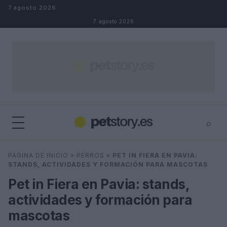
Saltar al contenido
7 agosto 2026
7 agosto 2026
⌕
×
⌕
PÁGINA DE INICIO
»
PERROS
»
PET IN FIERA EN PAVIA:
Buscar
STANDS, ACTIVIDADES Y FORMACIÓN PARA MASCOTAS
Pet in Fiera en Pavia: stands,
actividades y formación para
mascotas