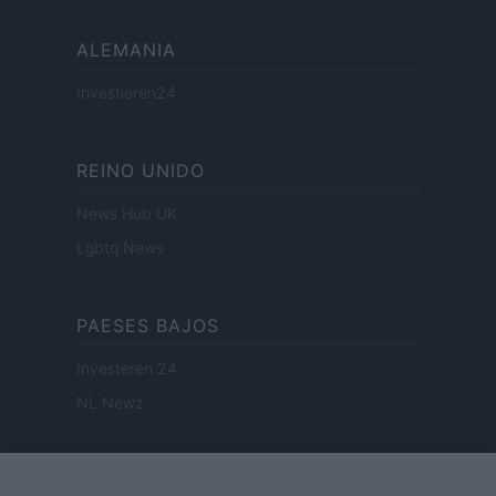
ALEMANIA
Investieren24
REINO UNIDO
News Hub UK
Lgbtq News
PAESES BAJOS
Investeren 24
NL Newz