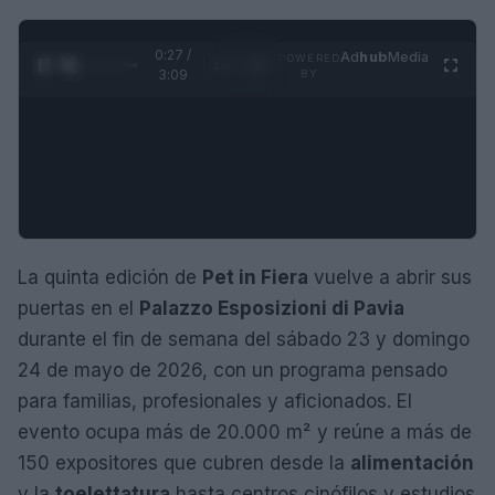
0:28 /
Ad
hub
Media
POWERED
1
/
4
3:09
BY
La quinta edición de
Pet in Fiera
vuelve a abrir sus
puertas en el
Palazzo Esposizioni di Pavia
durante el fin de semana del sábado 23 y domingo
24 de mayo de 2026, con un programa pensado
para familias, profesionales y aficionados. El
evento ocupa más de 20.000 m² y reúne a más de
150 expositores que cubren desde la
alimentación
y la
toelettatura
hasta centros cinófilos y estudios