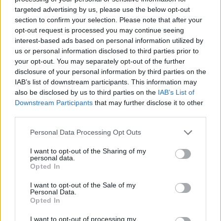
inadecuadas son señales de que el proveedor
targeted advertising by us, please use the below opt-out
no es responsable.
section to confirm your selection. Please note that after your
opt-out request is processed you may continue seeing
Falta de conocimiento
Si el personal no puede
interest-based ads based on personal information utilized by
responder preguntas básicas sobre las especies
us or personal information disclosed to third parties prior to
que venden, es mejor buscar otro proveedor.
your opt-out. You may separately opt-out of the further
Precios demasiado bajos
Los precios muy
disclosure of your personal information by third parties on the
bajos pueden indicar que los peces fueron
IAB’s list of downstream participants. This information may
capturados ilegalmente o criados en
also be disclosed by us to third parties on the
IAB’s List of
condiciones inadecuadas.
Downstream Participants
that may further disclose it to other
third parties.
Especies no identificadas
Si el vendedor no
puede identificar claramente las especies que
Please note that this website/app uses one or more Google
Personal Data Processing Opt Outs
vende, es una señal de alerta.
services and may gather and store information including but
not limited to your visit or usage behaviour. You may click to
I want to opt-out of the Sharing of my
personal data.
grant or deny consent to Google and its third-party tags to
Comprar peces de acuario legales y responsables
Opted In
use your data for below specified purposes in below Google
no solo es una cuestión de cumplir con la ley, sino
consent section.
I want to opt-out of the Sale of my
también de proteger el medio ambiente y
Personal Data.
Opted In
garantizar el bienestar animal. Al seguir esta guía,
podrás realizar compras informadas y éticas,
I want to opt-out of processing my