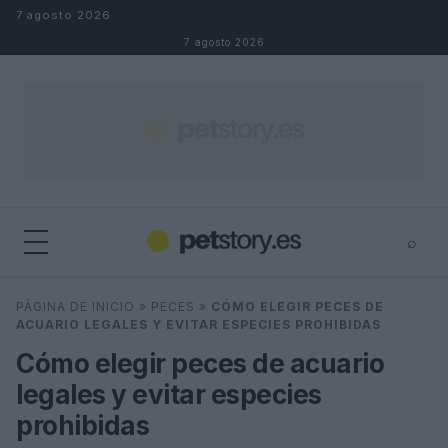
Saltar al contenido
7 agosto 2026
7 agosto 2026
⌕
×
⌕
PÁGINA DE INICIO
»
PECES
»
CÓMO ELEGIR PECES DE
Buscar
ACUARIO LEGALES Y EVITAR ESPECIES PROHIBIDAS
Cómo elegir peces de acuario
legales y evitar especies
prohibidas