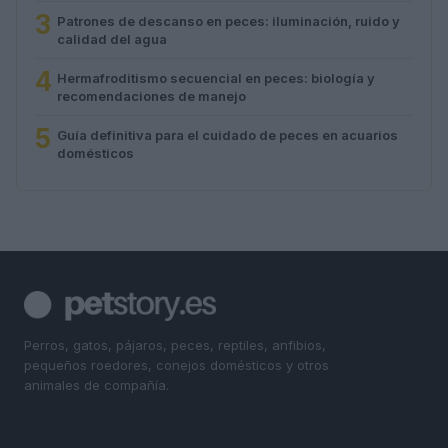
3
Patrones de descanso en peces: iluminación, ruido y
calidad del agua
4
Hermafroditismo secuencial en peces: biología y
recomendaciones de manejo
5
Guía definitiva para el cuidado de peces en acuarios
domésticos
Perros, gatos, pájaros, peces, reptiles, anfibios,
pequeños roedores, conejos domésticos y otros
animales de compañía.
SECCIONES