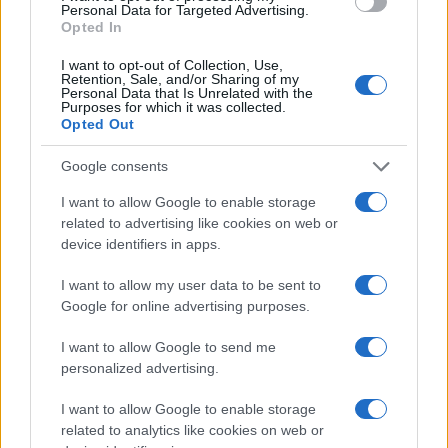
Personal Data for Targeted Advertising.
evitando problemas legales y ambientales.
Opted In
Recuerda siempre verificar la documentación,
I want to opt-out of Collection, Use,
hacer las preguntas correctas y estar atento a las
Retention, Sale, and/or Sharing of my
Personal Data that Is Unrelated with the
señales de alerta. Con estas herramientas, podrás
Purposes for which it was collected.
Opted Out
disfrutar de tu acuario con tranquilidad y
responsabilidad.
Google consents
I want to allow Google to enable storage
related to advertising like cookies on web or
device identifiers in apps.
AUTOR
Lucía Fernández
I want to allow my user data to be sent to
Lucía Fernández, periodista especializada en
Google for online advertising purposes.
mascotas y bienestar animal, divulga consejos
sobre cuidado, salud y convivencia con
I want to allow Google to send me
perros, gatos y otras especies, apoyándose
personalized advertising.
en fuentes veterinarias.
I want to allow Google to enable storage
related to analytics like cookies on web or