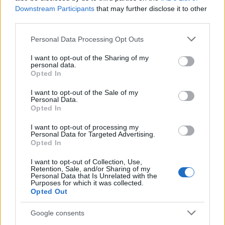
Downstream Participants
that may further disclose it to other
third parties.
Please note that this website/app uses one or more Google
AUTOR
Personal Data Processing Opt Outs
Redacción Petstory.es
services and may gather and store information including but
not limited to your visit or usage behaviour. You may click to
I want to opt-out of the Sharing of my
personal data.
grant or deny consent to Google and its third-party tags to
Opted In
use your data for below specified purposes in below Google
consent section.
I want to opt-out of the Sale of my
Personal Data.
Opted In
I want to opt-out of processing my
Personal Data for Targeted Advertising.
Opted In
I want to opt-out of Collection, Use,
Retention, Sale, and/or Sharing of my
Personal Data that Is Unrelated with the
Purposes for which it was collected.
Opted Out
Google consents