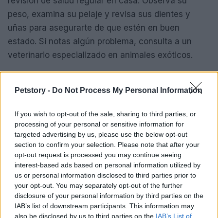
revisión de salud regular en casa. Observa su
peso, examina su pelaje y revisa sus dientes y
uñas para asegurarte de que estén en buen
estado. Si notas algún problema, consulta a un
veterinario especializado en animales exóticos.
Cuidar de una cobaya requiere tiempo, dedicación
Petstory -
Do Not Process My Personal Information
y conocimiento. Proporcionar una dieta equilibrada,
mantener su jaula limpia, ofrecer ejercicio y
If you wish to opt-out of the sale, sharing to third parties, or
enriquecimiento mental, y vigilar su salud son
processing of your personal or sensitive information for
aspectos clave para garantizar el bienestar de tu
targeted advertising by us, please use the below opt-out
section to confirm your selection. Please note that after your
cobaya. Recuerda que cada cobaya es única, por
opt-out request is processed you may continue seeing
lo que es importante conocer las necesidades
interest-based ads based on personal information utilized by
específicas de tu mascota y adaptar los cuidados
us or personal information disclosed to third parties prior to
your opt-out. You may separately opt-out of the further
en consecuencia. Con el cuidado adecuado, tu
disclosure of your personal information by third parties on the
cobaya será un compañero feliz y saludable
IAB’s list of downstream participants. This information may
durante muchos años.
also be disclosed by us to third parties on the
IAB’s List of