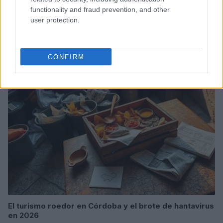
functionality and fraud prevention, and other
user protection.
Nuevos habitantes en el zoo de Santillana: los
capibaras y las maras patagónicas
Javier Ortega · 4 Jul 2026
CONFIRM
ROEDORES
El turismo roedor en Córdoba y el brote de hantavirus
en 2026