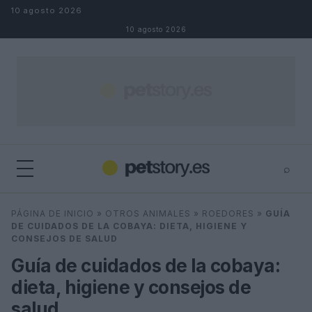
Saltar al contenido
10 agosto 2026
10 agosto 2026
⌕
×
⌕
PÁGINA DE INICIO
»
OTROS ANIMALES
»
ROEDORES
»
GUÍA
Buscar
DE CUIDADOS DE LA COBAYA: DIETA, HIGIENE Y
CONSEJOS DE SALUD
Guía de cuidados de la cobaya:
dieta, higiene y consejos de
salud