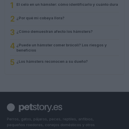
1
El celo en un hámster: cómo identificarlo y cuánto dura
2
¿Por qué mi cobaya llora?
3
¿Cómo demuestran afecto los hámsters?
4
¿Puede un hámster comer brócoli? Los riesgos y
beneficios
5
¿Los hámsters reconocen a su dueño?
Perros, gatos, pájaros, peces, reptiles, anfibios,
pequeños roedores, conejos domésticos y otros