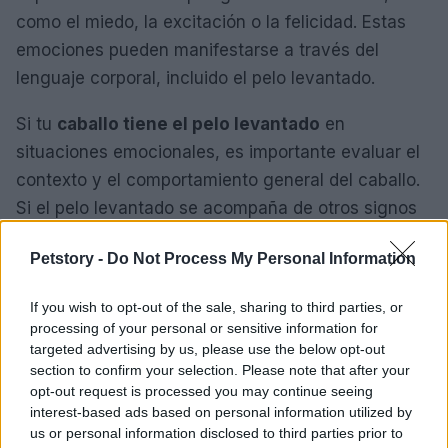
como el miedo, la excitación o la felicidad. Estas
emociones pueden manifestarse a través del
lenguaje corporal, incluido el pelo levantado.
Si tu
caballo tiene el pelo levantado
en
situaciones emocionales, es importante evaluar el
contexto y el comportamiento general del caballo.
Si el pelo levantado se acompaña de otros signos
de estrés o agitación, es posible que el caballo
Petstory -
Do Not Process My Personal Information
esté experimentando miedo o ansiedad. En este
caso, es recomendable trabajar con un entrenador
If you wish to opt-out of the sale, sharing to third parties, or
de caballos o un profesional equino para ayudar al
processing of your personal or sensitive information for
caballo a superar sus miedos y desarrollar una
targeted advertising by us, please use the below opt-out
section to confirm your selection. Please note that after your
relación de confianza.
opt-out request is processed you may continue seeing
interest-based ads based on personal information utilized by
El
pelo levantado en un caballo
puede tener
us or personal information disclosed to third parties prior to