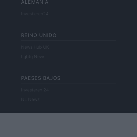
ALEMANIA
Investieren24
REINO UNIDO
News Hub UK
Lgbtq News
PAESES BAJOS
Investeren 24
NL Newz