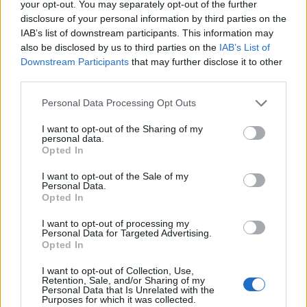
diferentes significados dependiendo del contexto y
your opt-out. You may separately opt-out of the further
disclosure of your personal information by third parties on the
el comportamiento general del animal. Puede ser
IAB’s list of downstream participants. This information may
una señal de alerta, incomodidad, respuesta al
also be disclosed by us to third parties on the
IAB’s List of
clima o una expresión emocional. Como dueño de
Downstream Participants
that may further disclose it to other
third parties.
un caballo, es importante observar y comprender el
lenguaje corporal de tu caballo para asegurarte de
Please note that this website/app uses one or more Google
Personal Data Processing Opt Outs
services and may gather and store information including but
que esté sano y feliz. Si tienes alguna
not limited to your visit or usage behaviour. You may click to
I want to opt-out of the Sharing of my
preocupación sobre el pelo levantado de tu
personal data.
grant or deny consent to Google and its third-party tags to
Opted In
caballo, no dudes en consultar a un veterinario o a
use your data for below specified purposes in below Google
consent section.
un profesional equino para obtener asesoramiento
I want to opt-out of the Sale of my
Personal Data.
adicional.
Opted In
I want to opt-out of processing my
Personal Data for Targeted Advertising.
Opted In
AUTOR
Redacción Petstory.es
I want to opt-out of Collection, Use,
Retention, Sale, and/or Sharing of my
Personal Data that Is Unrelated with the
Purposes for which it was collected.