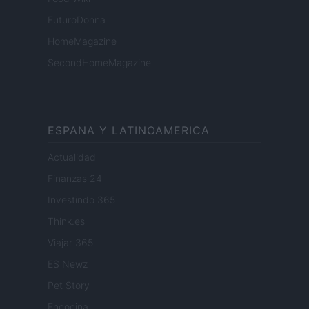
FuturoDonna
HomeMagazine
SecondHomeMagazine
ESPANA Y LATINOAMERICA
Actualidad
Finanzas 24
Investindo 365
Think.es
Viajar 365
ES Newz
Pet Story
Encocina