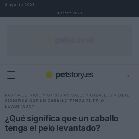
Saltar al contenido
8 agosto 2026
8 agosto 2026
⌕
×
⌕
PÁGINA DE INICIO
»
OTROS ANIMALES
»
CABALLOS
»
¿QUÉ
Buscar
SIGNIFICA QUE UN CABALLO TENGA EL PELO
LEVANTADO?
¿Qué significa que un caballo
tenga el pelo levantado?