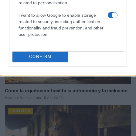
Sigue leyendo
related to personalization.
I want to allow Google to enable storage
CABALLOS
related to security, including authentication
functionality and fraud prevention, and other
user protection.
CONFIRM
Cómo la equitación facilita la autonomía y la inclusión
Beatrice Bonaventura · 11 Abr 2026
CABALLOS