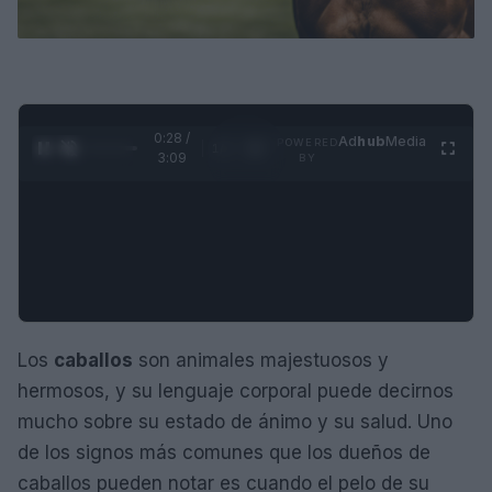
0:28 /
Ad
hub
Media
POWERED
1
/
4
3:09
BY
Los
caballos
son animales majestuosos y
hermosos, y su lenguaje corporal puede decirnos
mucho sobre su estado de ánimo y su salud. Uno
de los signos más comunes que los dueños de
caballos pueden notar es cuando el pelo de su