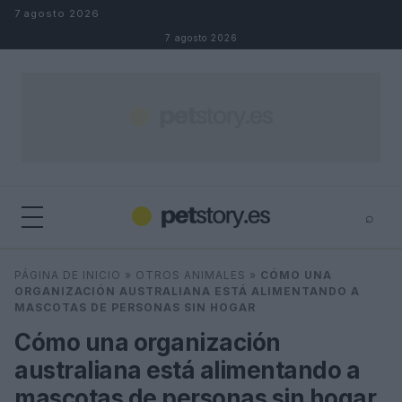
Saltar al contenido
7 agosto 2026
7 agosto 2026
⌕
×
⌕
PÁGINA DE INICIO
»
OTROS ANIMALES
»
CÓMO UNA
Buscar
ORGANIZACIÓN AUSTRALIANA ESTÁ ALIMENTANDO A
MASCOTAS DE PERSONAS SIN HOGAR
Cómo una organización
australiana está alimentando a
mascotas de personas sin hogar