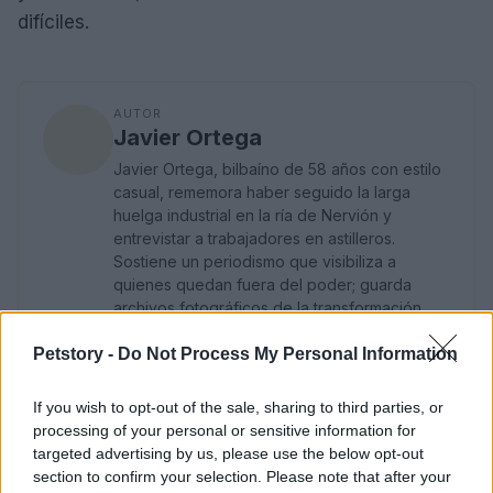
difíciles.
AUTOR
Javier Ortega
Javier Ortega, bilbaíno de 58 años con estilo
casual, rememora haber seguido la larga
huelga industrial en la ría de Nervión y
entrevistar a trabajadores en astilleros.
Sostiene un periodismo que visibiliza a
quienes quedan fuera del poder; guarda
archivos fotográficos de la transformación
industrial de Euskadi.
Petstory -
Do Not Process My Personal Information
If you wish to opt-out of the sale, sharing to third parties, or
processing of your personal or sensitive information for
targeted advertising by us, please use the below opt-out
section to confirm your selection. Please note that after your