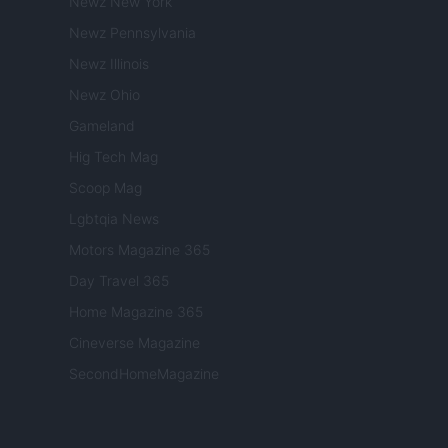
Newz New York
Newz Pennsylvania
Newz Illinois
Newz Ohio
Gameland
Hig Tech Mag
Scoop Mag
Lgbtqia News
Motors Magazine 365
Day Travel 365
Home Magazine 365
Cineverse Magazine
SecondHomeMagazine