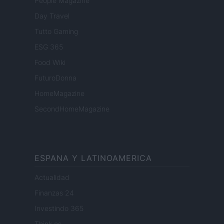
People Magazine
Day Travel
Tutto Gaming
ESG 365
Food Wiki
FuturoDonna
HomeMagazine
SecondHomeMagazine
ESPANA Y LATINOAMERICA
Actualidad
Finanzas 24
Investindo 365
Think.es