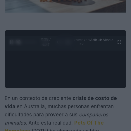
0:29 /
Ad
hub
Media
POWERED
1
/
4
4:27
BY
En un contexto de creciente
crisis de costo de
vida
en Australia, muchas personas enfrentan
dificultades para proveer a sus
compañeros
animales
. Ante esta realidad,
Pets Of The