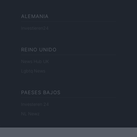
ALEMANIA
Investieren24
REINO UNIDO
News Hub UK
Lgbtq News
PAESES BAJOS
Investeren 24
NL Newz