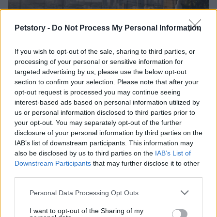
Petstory -
Do Not Process My Personal Information
If you wish to opt-out of the sale, sharing to third parties, or
processing of your personal or sensitive information for
targeted advertising by us, please use the below opt-out
section to confirm your selection. Please note that after your
Métodos éticos para disuadir palomas urbanas sin
dañarlas
opt-out request is processed you may continue seeing
interest-based ads based on personal information utilized by
Javier Ortega · 5 Ago 2026
us or personal information disclosed to third parties prior to
your opt-out. You may separately opt-out of the further
OTROS ANIMALES
disclosure of your personal information by third parties on the
IAB’s list of downstream participants. This information may
also be disclosed by us to third parties on the
IAB’s List of
Downstream Participants
that may further disclose it to other
third parties.
Please note that this website/app uses one or more Google
Personal Data Processing Opt Outs
services and may gather and store information including but
not limited to your visit or usage behaviour. You may click to
I want to opt-out of the Sharing of my