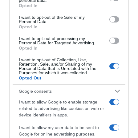
personal data.
grant or deny consent to Google and its third-party tags to
Opted In
use your data for below specified purposes in below Google
consent section.
I want to opt-out of the Sale of my
Personal Data.
Cómo una organización australiana ayuda a mantener
Opted In
unidas a las personas vulnerables y sus mascotas
I want to opt-out of processing my
Javier Ortega · 5 Ago 2026
Personal Data for Targeted Advertising.
Opted In
OTROS ANIMALES
I want to opt-out of Collection, Use,
Retention, Sale, and/or Sharing of my
Personal Data that Is Unrelated with the
Purposes for which it was collected.
Opted Out
Google consents
I want to allow Google to enable storage
related to advertising like cookies on web or
device identifiers in apps.
I want to allow my user data to be sent to
Google for online advertising purposes.