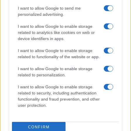
Cómo reaccionan los animales durante un eclipse
solar total
I want to allow Google to send me
Lucía Fernández · 3 Ago 2026
personalized advertising.
I want to allow Google to enable storage
related to analytics like cookies on web or
MÁS LEÍDOS
device identifiers in apps.
1
I want to allow Google to enable storage
Qué hacer si un gato se rompe el espolón: consejos
related to functionality of the website or app.
útiles
2
Guía sobre el crecimiento y cuidado del border collie
I want to allow Google to enable storage
related to personalization.
3
Descubre los nuevos Mini Sticks de GimCat para gatos
I want to allow Google to enable storage
saludables
related to security, including authentication
4
Pets Of The Homeless alcanza el hito de 2 millones de
functionality and fraud prevention, and other
comidas para mascotas en Australia
user protection.
5
Cómo el marketing digital basado en datos impulsa el
éxito de las empresas
CONFIRM