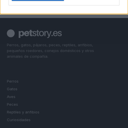
Perros, gatos, pájaros, peces, reptiles, anfibios,
pequeños roedores, conejos domésticos y otros
animales de compañía.
SECCIONES
Perros
Gatos
Aves
Peces
Reptiles y anfibios
Curiosidades