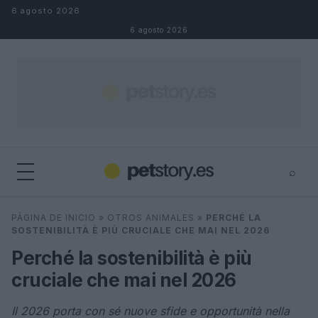
Saltar al contenido
6 agosto 2026
6 agosto 2026
⌕
×
⌕
PÁGINA DE INICIO
»
OTROS ANIMALES
»
PERCHÉ LA
Buscar
SOSTENIBILITÀ È PIÙ CRUCIALE CHE MAI NEL 2026
Perché la sostenibilità è più
cruciale che mai nel 2026
Il 2026 porta con sé nuove sfide e opportunità nella