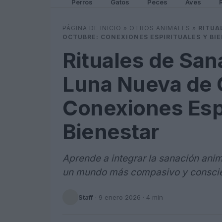
Perros
Gatos
Peces
Aves
PÁGINA DE INICIO
»
OTROS ANIMALES
»
RITUA
OCTUBRE: CONEXIONES ESPIRITUALES Y BI
Rituales de San
Luna Nueva de 
Conexiones Espi
Bienestar
Aprende a integrar la sanación anim
un mundo más compasivo y conscie
Staff
·
9 enero 2026
· 4 min