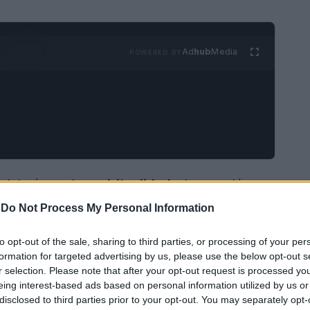
Ad
hub
Media
POWERED BY
 interés por la
espiritualidad
y la conexión con
reconocen la importancia de los animales en
-
Do Not Process My Personal Information
olectiva puede influir en el bienestar de todos
to opt-out of the sale, sharing to third parties, or processing of your per
eva
en octubre, se presenta una oportunidad
formation for targeted advertising by us, please use the below opt-out s
nimales
en nuestras prácticas espirituales.
r selection. Please note that after your opt-out request is processed y
eing interest-based ads based on personal information utilized by us or
disclosed to third parties prior to your opt-out. You may separately opt-