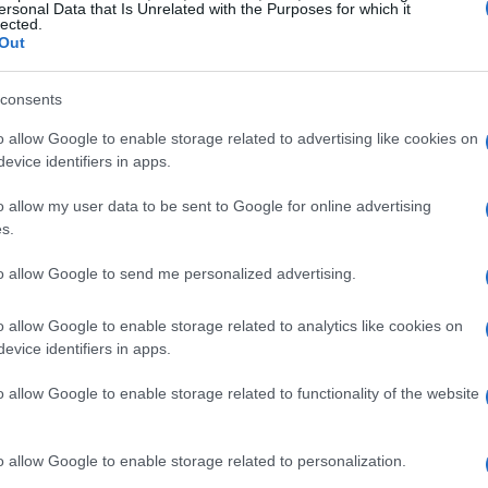
ersonal Data that Is Unrelated with the Purposes for which it
s a crear un mundo más consciente y compasivo.
lected.
Out
 la luna nueva
consents
 de introspección, nos invita a detenernos y a
o allow Google to enable storage related to advertising like cookies on
evice identifiers in apps.
 cultivar. A diferencia de la luna llena, que se
ntensa, la luna nueva es un tiempo para
o allow my user data to be sent to Google for online advertising
s.
y sanar.
to allow Google to send me personalized advertising.
ción
o allow Google to enable storage related to analytics like cookies on
los animales en tus rituales puede ser un acto
evice identifiers in apps.
ar una intención clara como: «Invoco sanación
o allow Google to enable storage related to functionality of the website
viven con miedo» o «Que mi mascota sienta
ibir estas intenciones, estás enviando energía
o allow Google to enable storage related to personalization.
xión más profunda entre tú y el mundo animal.