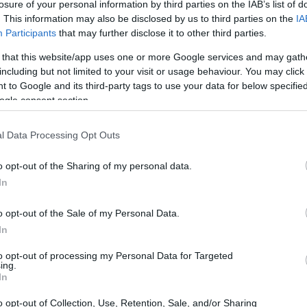
losure of your personal information by third parties on the IAB’s list of
. This information may also be disclosed by us to third parties on the
IA
Participants
that may further disclose it to other third parties.
 that this website/app uses one or more Google services and may gath
including but not limited to your visit or usage behaviour. You may click 
 to Google and its third-party tags to use your data for below specifi
ogle consent section.
l Data Processing Opt Outs
o opt-out of the Sharing of my personal data.
In
o opt-out of the Sale of my Personal Data.
In
zos, un período reflexivo y la oportunidad de
to opt-out of processing my Personal Data for Targeted
ing.
no solo a nosotros mismos, sino también a la
In
ean. Al fijar intenciones de sanación para los
o opt-out of Collection, Use, Retention, Sale, and/or Sharing