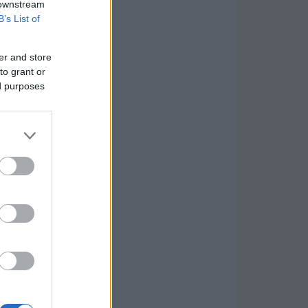
 downstream
B’s List of
er and store
to grant or
ed purposes