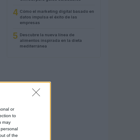
4
Cómo el marketing digital basado en
datos impulsa el éxito de las
empresas
5
Descubre la nueva línea de
alimentos inspirada en la dieta
mediterránea
sonal or
ection to
ou may
 personal
out of the