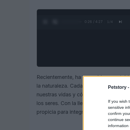
0:27 / 4:27
1
/
4
Recientemente, ha resurgido un notable
la naturaleza. Cada vez más personas 
Petstory 
nuestras vidas y cómo nuestra energía c
If you wish 
los seres. Con la llegada de la
luna nu
sensitive in
propicia para integrar la
cura de los a
confirm you
continue se
information 