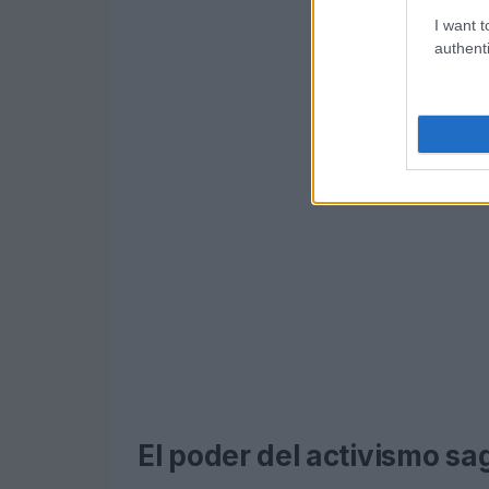
I want t
authenti
El poder del activismo s