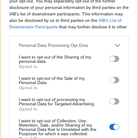
ITA Airways, haciendo que viajar con amigos
your opt-out. You may separately opt-out of the further
disclosure of your personal information by third parties on the
peludos sea más cómodo y seguro.
IAB’s list of downstream participants. This information may
also be disclosed by us to third parties on the
IAB’s List of
Downstream Participants
that may further disclose it to other
third parties.
AUTOR
Staff
Please note that this website/app uses one or more Google
Personal Data Processing Opt Outs
services and may gather and store information including but
not limited to your visit or usage behaviour. You may click to
I want to opt-out of the Sharing of my
personal data.
grant or deny consent to Google and its third-party tags to
Opted In
use your data for below specified purposes in below Google
consent section.
I want to opt-out of the Sale of my
Personal Data.
Opted In
I want to opt-out of processing my
Personal Data for Targeted Advertising.
Opted In
I want to opt-out of Collection, Use,
Retention, Sale, and/or Sharing of my
Personal Data that Is Unrelated with the
Purposes for which it was collected.