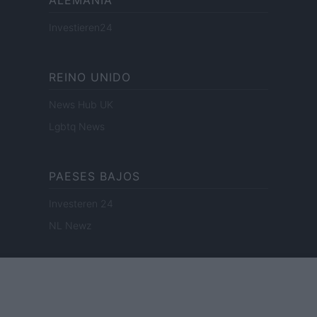
ALEMANIA
Investieren24
REINO UNIDO
News Hub UK
Lgbtq News
PAESES BAJOS
Investeren 24
NL Newz