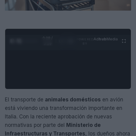
0:29 /
Ad
hub
Media
POWERED
1
/
4
3:19
BY
El transporte de
animales domésticos
en avión
está viviendo una transformación importante en
Italia. Con la reciente aprobación de nuevas
normativas por parte del
Ministerio de
Infraestructuras y Transportes
, los dueños ahora