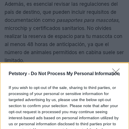
Además, es esencial revisar las regulaciones del
país de destino, que pueden incluir requisitos de
documentación como
pasaportes para mascotas
,
microchip y certificados sanitarios. No olvides
realizar la reserva de espacio para tu mascota con
al menos 48 horas de anticipación, ya que el
número de animales permitidos en cabina suele ser
limitado.
Las recientes actualizaciones en las regulaciones
Petstory -
Do Not Process My Personal Information
de transporte aéreo de mascotas en Italia
If you wish to opt-out of the sale, sharing to third parties, or
representan un avance significativo hacia una
processing of your personal or sensitive information for
mayor inclusión de los animales en los viajes. Con
targeted advertising by us, please use the below opt-out
el fin de mejorar la experiencia tanto para los
section to confirm your selection. Please note that after your
opt-out request is processed you may continue seeing
dueños como para sus mascotas, se espera que
interest-based ads based on personal information utilized by
más aerolíneas sigan el ejemplo establecido por
us or personal information disclosed to third parties prior to