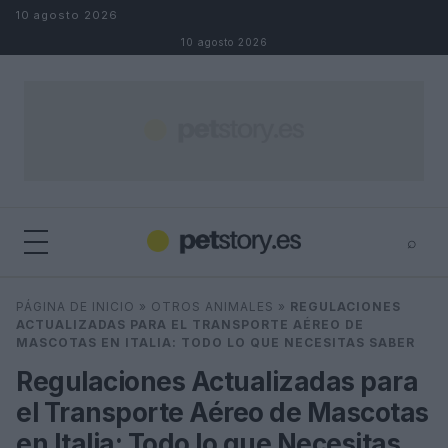
Saltar al contenido
10 agosto 2026
10 agosto 2026
⌕
×
⌕
PÁGINA DE INICIO
»
OTROS ANIMALES
»
REGULACIONES
Buscar
ACTUALIZADAS PARA EL TRANSPORTE AÉREO DE
MASCOTAS EN ITALIA: TODO LO QUE NECESITAS SABER
Regulaciones Actualizadas para
el Transporte Aéreo de Mascotas
en Italia: Todo lo que Necesitas