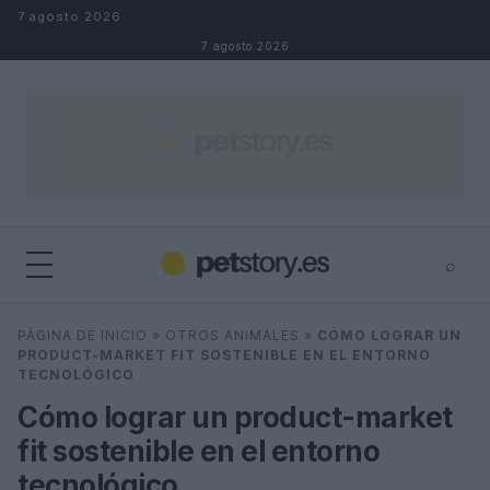
Saltar al contenido
7 agosto 2026
7 agosto 2026
⌕
×
⌕
PÁGINA DE INICIO
»
OTROS ANIMALES
»
CÓMO LOGRAR UN
Buscar
PRODUCT-MARKET FIT SOSTENIBLE EN EL ENTORNO
TECNOLÓGICO
Cómo lograr un product-market
fit sostenible en el entorno
tecnológico