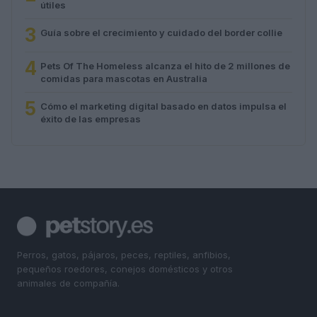
útiles
3
Guía sobre el crecimiento y cuidado del border collie
4
Pets Of The Homeless alcanza el hito de 2 millones de
comidas para mascotas en Australia
5
Cómo el marketing digital basado en datos impulsa el
éxito de las empresas
Perros, gatos, pájaros, peces, reptiles, anfibios,
pequeños roedores, conejos domésticos y otros
animales de compañía.