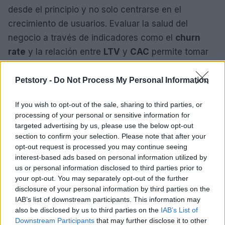
desde el principio y no solo centrarse en el
crecimiento de usuarios. Evaluar la salud del
negocio a través de indicadores como el
churn
rate
y la relación entre
LTV
y
CAC
permite tomar
decisiones informadas y estratégicas.
Petstory -
Do Not Process My Personal Information
Finalmente, nunca subestimes el poder de una
comunidad leal. Fomentar relaciones sólidas con
If you wish to opt-out of the sale, sharing to third parties, or
processing of your personal or sensitive information for
los clientes puede ser la diferencia entre el éxito y
targeted advertising by us, please use the below opt-out
el fracaso. Un cliente satisfecho no solo es más
section to confirm your selection. Please note that after your
propenso a quedarse, sino que también se
opt-out request is processed you may continue seeing
interest-based ads based on personal information utilized by
convierte en un defensor de la marca.
us or personal information disclosed to third parties prior to
your opt-out. You may separately opt-out of the further
disclosure of your personal information by third parties on the
IAB’s list of downstream participants. This information may
AUTOR
also be disclosed by us to third parties on the
IAB’s List of
Staff
Downstream Participants
that may further disclose it to other