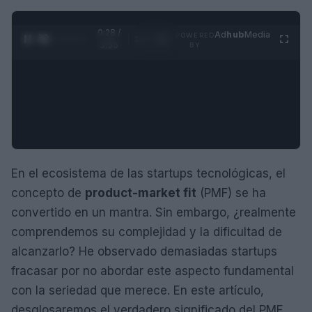
0:29 /
Ad
hub
Media
POWERED
1
/
4
3:55
BY
En el ecosistema de las startups tecnológicas, el
concepto de
product-market fit
(PMF) se ha
convertido en un mantra. Sin embargo, ¿realmente
comprendemos su complejidad y la dificultad de
alcanzarlo? He observado demasiadas startups
fracasar por no abordar este aspecto fundamental
con la seriedad que merece. En este artículo,
desglosaremos el verdadero significado del PMF,