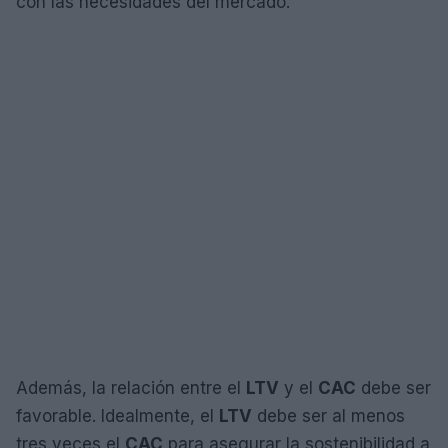
con las necesidades del mercado.
Además, la relación entre el
LTV
y el
CAC
debe ser
favorable. Idealmente, el
LTV
debe ser al menos
tres veces el
CAC
para asegurar la sostenibilidad a