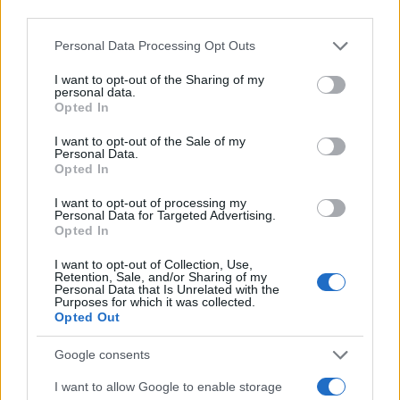
third parties.
Please note that this website/app uses one or more Google
Personal Data Processing Opt Outs
services and may gather and store information including but
not limited to your visit or usage behaviour. You may click to
I want to opt-out of the Sharing of my
personal data.
grant or deny consent to Google and its third-party tags to
Opted In
use your data for below specified purposes in below Google
consent section.
I want to opt-out of the Sale of my
Personal Data.
Opted In
I want to opt-out of processing my
Personal Data for Targeted Advertising.
Opted In
I want to opt-out of Collection, Use,
Retention, Sale, and/or Sharing of my
Personal Data that Is Unrelated with the
Purposes for which it was collected.
Opted Out
Google consents
I want to allow Google to enable storage