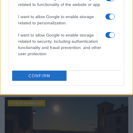
related to functionality of the website or app.
I want to allow Google to enable storage
related to personalization.
I want to allow Google to enable storage
related to security, including authentication
functionality and fraud prevention, and other
user protection.
Robots y animales de terapia: avances que
CONFIRM
transforman la atención a mayores y pacientes de
ictus
Andrés Rodríguez · 9 Ago 2026
OTROS ANIMALES