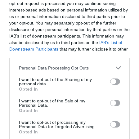
opt-out request is processed you may continue seeing
un mundo más compasivo. Al integrar la sanación
interest-based ads based on personal information utilized by
animal en nuestras prácticas espirituales, no solo
us or personal information disclosed to third parties prior to
contribuimos a una mayor conciencia colectiva,
your opt-out. You may separately opt-out of the further
disclosure of your personal information by third parties on the
sino que también elevamos nuestra propia
IAB’s list of downstream participants. This information may
vibración. Cada intención cuenta, y al unir nuestros
also be disclosed by us to third parties on the
IAB’s List of
corazones, podemos generar un impacto real en el
Downstream Participants
that may further disclose it to other
third parties.
bienestar de todos los seres vivos.
Please note that this website/app uses one or more Google
Personal Data Processing Opt Outs
services and may gather and store information including but
not limited to your visit or usage behaviour. You may click to
I want to opt-out of the Sharing of my
AUTOR
personal data.
grant or deny consent to Google and its third-party tags to
Staff
Opted In
use your data for below specified purposes in below Google
consent section.
I want to opt-out of the Sale of my
Personal Data.
Opted In
I want to opt-out of processing my
Personal Data for Targeted Advertising.
Opted In