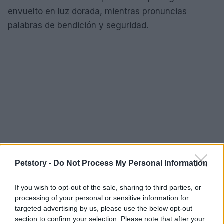
envuelto en luz dorada, mientras pronuncias
palabras de bendición y seguridad.
Petstory -
Do Not Process My Personal Information
If you wish to opt-out of the sale, sharing to third parties, or
processing of your personal or sensitive information for
targeted advertising by us, please use the below opt-out
La luna nueva nos brinda la oportunidad de cocrear
section to confirm your selection. Please note that after your