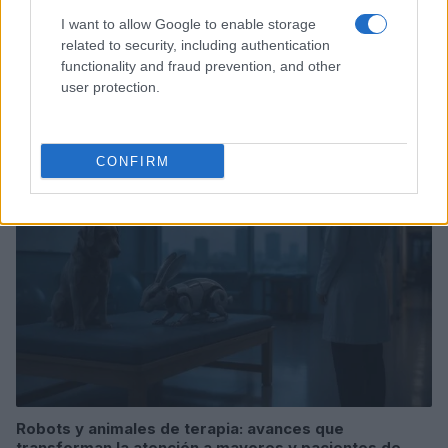
I want to allow Google to enable storage
related to security, including authentication
Explorando Ibiza con niños: planes educativos y
functionality and fraud prevention, and other
divertidos fuera de la playa
user protection.
Andrés Rodríguez · 9 Ago 2026
OTROS ANIMALES
CONFIRM
Robots y animales de terapia: avances que
transforman la atención a mayores y pacientes de