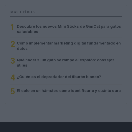
MÁS LEÍDOS
1
Descubre los nuevos Mini Sticks de GimCat para gatos
saludables
2
Cómo implementar marketing digital fundamentado en
datos
3
Qué hacer si un gato se rompe el espolón: consejos
útiles
4
¿Quién es el depredador del tiburón blanco?
5
El celo en un hámster: cómo identificarlo y cuánto dura