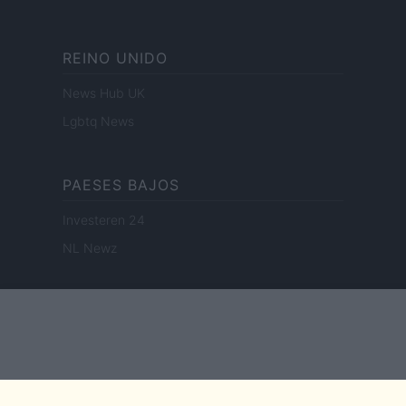
REINO UNIDO
News Hub UK
Lgbtq News
PAESES BAJOS
Investeren 24
NL Newz