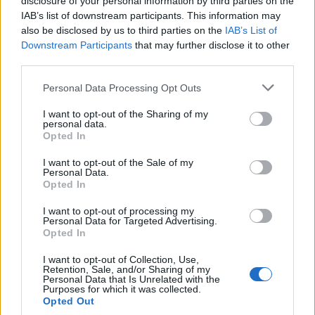
disclosure of your personal information by third parties on the
durante esta temporada fría.
IAB’s list of downstream participants. This information may
also be disclosed by us to third parties on the
IAB’s List of
Downstream Participants
that may further disclose it to other
third parties.
AUTOR
Staff
Please note that this website/app uses one or more Google
Personal Data Processing Opt Outs
services and may gather and store information including but
not limited to your visit or usage behaviour. You may click to
I want to opt-out of the Sharing of my
personal data.
grant or deny consent to Google and its third-party tags to
Opted In
use your data for below specified purposes in below Google
consent section.
I want to opt-out of the Sale of my
Personal Data.
Opted In
I want to opt-out of processing my
Personal Data for Targeted Advertising.
Opted In
I want to opt-out of Collection, Use,
Retention, Sale, and/or Sharing of my
Personal Data that Is Unrelated with the
Purposes for which it was collected.
Opted Out