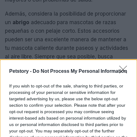
Además, considera la posibilidad de proporcionar
un
abrigo
adecuado para mascotas de razas
pequeñas o con pelaje corto. Estos accesorios
pueden ser una excelente manera de mantener a
tu mascota caliente durante paseos y actividades
al aire libre. Siempre que sea posible, busca
productos que sean cómodos y estén diseñados
Petstory -
Do Not Process My Personal Information
específicamente para la anatomía de tu mascota.
If you wish to opt-out of the sale, sharing to third parties, or
El invierno no tiene por qué ser un desafío cuando
processing of your personal or sensitive information for
se trata de cuidar a nuestros amigos peludos. Al
targeted advertising by us, please use the below opt-out
implementar cambios en la alimentación,
section to confirm your selection. Please note that after your
opt-out request is processed you may continue seeing
proporcionar un refugio adecuado y tomar
interest-based ads based on personal information utilized by
precauciones adicionales, puedes garantizar que
us or personal information disclosed to third parties prior to
tus mascotas se mantengan saludables y felices
your opt-out. You may separately opt-out of the further