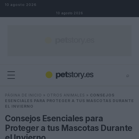
Saltar al contenido
10 agosto 2026
10 agosto 2026
⌕
×
⌕
PÁGINA DE INICIO
»
OTROS ANIMALES
»
CONSEJOS
Buscar
ESENCIALES PARA PROTEGER A TUS MASCOTAS DURANTE
EL INVIERNO
Consejos Esenciales para
Proteger a tus Mascotas Durante
el Invierno