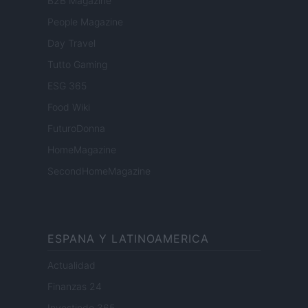
B2B Magazine
People Magazine
Day Travel
Tutto Gaming
ESG 365
Food Wiki
FuturoDonna
HomeMagazine
SecondHomeMagazine
ESPANA Y LATINOAMERICA
Actualidad
Finanzas 24
Investindo 365