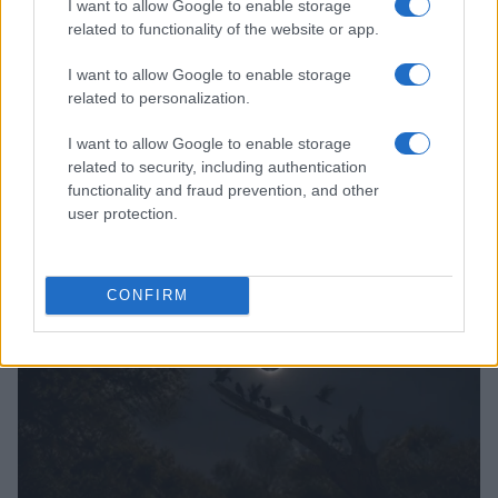
I want to allow Google to enable storage
related to functionality of the website or app.
I want to allow Google to enable storage
related to personalization.
I want to allow Google to enable storage
related to security, including authentication
functionality and fraud prevention, and other
user protection.
Cómo una organización australiana ayuda a mantener
unidas a las personas vulnerables y sus mascotas
Javier Ortega · 5 Ago 2026
CONFIRM
OTROS ANIMALES