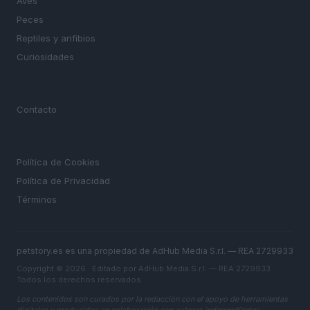
Aves
Peces
Reptiles y anfibios
Curiosidades
MAGAZINE
Contacto
LEGAL
Política de Cookies
Política de Privacidad
Términos
petstory.es es una propiedad de AdHub Media S.r.l. — REA 2729933
Copyright © 2026 · Editado por AdHub Media S.r.l. — REA 2729933
Todos los derechos reservados
Los contenidos son curados por la redacción con el apoyo de herramientas