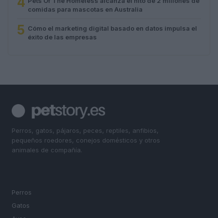
4
Pets Of The Homeless alcanza el hito de 2 millones de
comidas para mascotas en Australia
5
Cómo el marketing digital basado en datos impulsa el
éxito de las empresas
Perros, gatos, pájaros, peces, reptiles, anfibios,
pequeños roedores, conejos domésticos y otros
animales de compañía.
SECCIONES
Perros
Gatos