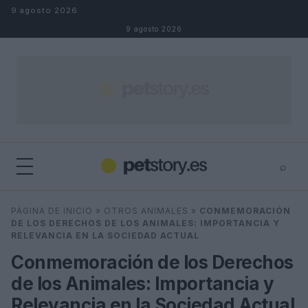
Saltar al contenido
9 agosto 2026
9 agosto 2026
⌕
×
⌕
PÁGINA DE INICIO
»
OTROS ANIMALES
»
CONMEMORACIÓN
Buscar
DE LOS DERECHOS DE LOS ANIMALES: IMPORTANCIA Y
RELEVANCIA EN LA SOCIEDAD ACTUAL
Conmemoración de los Derechos
de los Animales: Importancia y
Relevancia en la Sociedad Actual