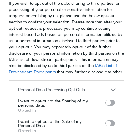
If you wish to opt-out of the sale, sharing to third parties, or
consumo de carne y productos de origen animal, o
processing of your personal or sensitive information for
adoptar un estilo de vida completamente
targeted advertising by us, please use the below opt-out
vegetariano, puede disminuir significativamente la
section to confirm your selection. Please note that after your
opt-out request is processed you may continue seeing
demanda que alimenta granjas industriales, a
interest-based ads based on personal information utilized by
menudo escenarios de explotación.
us or personal information disclosed to third parties prior to
your opt-out. You may separately opt-out of the further
Un compromiso renovado
disclosure of your personal information by third parties on the
IAB’s list of downstream participants. This information may
Cada pequeño gesto cuenta. El
Día de los
also be disclosed by us to third parties on the
IAB’s List of
Derechos de los Animales
representa una
Downstream Participants
that may further disclose it to other
third parties.
oportunidad importante para renovar nuestro
compromiso con el respeto y la protección de
Please note that this website/app uses one or more Google
Personal Data Processing Opt Outs
services and may gather and store information including but
todas las especies que comparten este planeta
not limited to your visit or usage behaviour. You may click to
I want to opt-out of the Sharing of my
con nosotros.
personal data.
grant or deny consent to Google and its third-party tags to
Opted In
use your data for below specified purposes in below Google
consent section.
I want to opt-out of the Sale of my
Personal Data.
AUTOR
Opted In