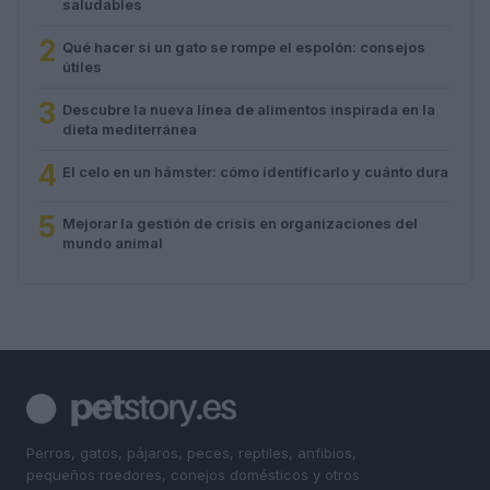
saludables
2
Qué hacer si un gato se rompe el espolón: consejos
útiles
3
Descubre la nueva línea de alimentos inspirada en la
dieta mediterránea
4
El celo en un hámster: cómo identificarlo y cuánto dura
5
Mejorar la gestión de crisis en organizaciones del
mundo animal
Perros, gatos, pájaros, peces, reptiles, anfibios,
pequeños roedores, conejos domésticos y otros