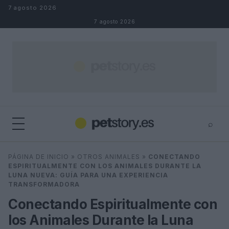
Saltar al contenido
7 agosto 2026
7 agosto 2026
⌕
×
⌕
PÁGINA DE INICIO
»
OTROS ANIMALES
»
CONECTANDO
Buscar
ESPIRITUALMENTE CON LOS ANIMALES DURANTE LA
LUNA NUEVA: GUÍA PARA UNA EXPERIENCIA
TRANSFORMADORA
Conectando Espiritualmente con
los Animales Durante la Luna