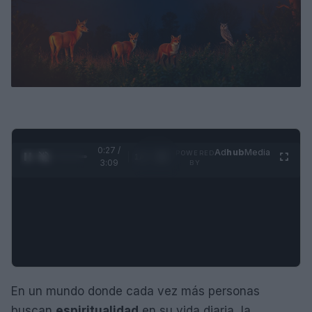
0:28 /
Ad
hub
Media
POWERED
1
/
4
3:09
BY
En un mundo donde cada vez más personas
buscan
espiritualidad
en su vida diaria, la