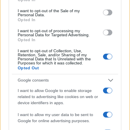
use your data for below specified purposes in below Google
lo que ya no nos beneficia, la luna nueva nos invita
consent section.
I want to opt-out of the Sale of my
a sembrar
semillas de sanación
en nuestras vidas
Personal Data.
Opted In
y en el mundo que nos rodea.0
I want to opt-out of processing my
Personal Data for Targeted Advertising.
Opted In
AUTOR
I want to opt-out of Collection, Use,
Staff
Retention, Sale, and/or Sharing of my
Personal Data that Is Unrelated with the
Purposes for which it was collected.
Opted Out
Google consents
I want to allow Google to enable storage
related to advertising like cookies on web or
device identifiers in apps.
I want to allow my user data to be sent to
Google for online advertising purposes.