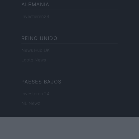
ALEMANIA
Investieren24
REINO UNIDO
News Hub UK
Lgbtq News
PAESES BAJOS
Investeren 24
NL Newz