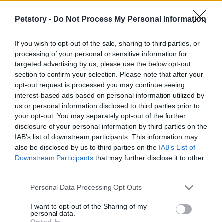
La luna nueva no solo es un momento para
reflexionar sobre nuestras propias intenciones, sino
Petstory -
Do Not Process My Personal Information
también para co-crear un mundo más compasivo.
Al sumar nuestras energías en un esfuerzo
If you wish to opt-out of the sale, sharing to third parties, or
processing of your personal or sensitive information for
colectivo, podemos elevar la frecuencia del
targeted advertising by us, please use the below opt-out
bienestar para todos los seres. En este sentido, la
section to confirm your selection. Please note that after your
comunidad Animal Friendly Life se dedica a crear
opt-out request is processed you may continue seeing
interest-based ads based on personal information utilized by
temas mensuales que se alineen con las lunas
us or personal information disclosed to third parties prior to
nuevas y llenas, fomentando un enfoque unificado
your opt-out. You may separately opt-out of the further
hacia el cuidado animal.
disclosure of your personal information by third parties on the
IAB’s list of downstream participants. This information may
also be disclosed by us to third parties on the
IAB’s List of
El inicio de un nuevo ciclo lunar simboliza el
Downstream Participants
that may further disclose it to other
momento ideal para la introspección y la
third parties.
renovación. Aunque la luna no es visible durante
Please note that this website/app uses one or more Google
Personal Data Processing Opt Outs
esta fase, su energía es propicia para establecer
services and may gather and store information including but
intenciones
que promueven nuevos comienzos. A
not limited to your visit or usage behaviour. You may click to
I want to opt-out of the Sharing of my
personal data.
grant or deny consent to Google and its third-party tags to
diferencia de la luna llena, que es ideal para soltar
Opted In