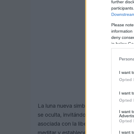
further disc
participants
Downstream 
Please note
information 
deny consent
in below Go
Persona
I want t
Opted 
I want t
Opted 
La luna nueva simboliza el inicio de un
I want 
se oculta, invitándonos a la reflexión y 
Advertis
Opted 
asociada con la liberación y rituales de
meditar y establecer intenciones sobre
I want t