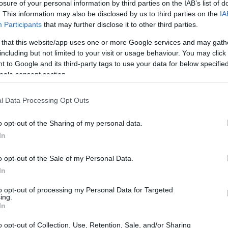
losure of your personal information by third parties on the IAB’s list of
. This information may also be disclosed by us to third parties on the
IA
Participants
that may further disclose it to other third parties.
 that this website/app uses one or more Google services and may gath
including but not limited to your visit or usage behaviour. You may click 
 to Google and its third-party tags to use your data for below specifi
ogle consent section.
l Data Processing Opt Outs
o opt-out of the Sharing of my personal data.
In
o opt-out of the Sale of my Personal Data.
In
 nuevo ciclo lunar, un momento en el que la luna
to opt-out of processing my Personal Data for Targeted
a la introspección. A diferencia de la luna llena,
ing.
In
 alta energía, la luna nueva nos invita a pausar,
 lo que deseamos manifestar, tanto en nuestro
o opt-out of Collection, Use, Retention, Sale, and/or Sharing