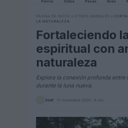
Perros
Gatos
Peces
Aves
PÁGINA DE INICIO
»
OTROS ANIMALES
»
FORTA
LA NATURALEZA
Fortaleciendo l
espiritual con a
naturaleza
Explora la conexión profunda entre l
durante la luna nueva.
Staff
·
17 noviembre 2025
· 4 min