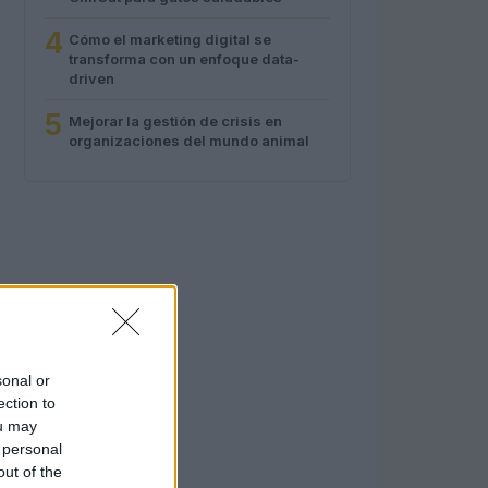
4
Cómo el marketing digital se
transforma con un enfoque data-
driven
5
Mejorar la gestión de crisis en
organizaciones del mundo animal
sonal or
ection to
ou may
 personal
out of the