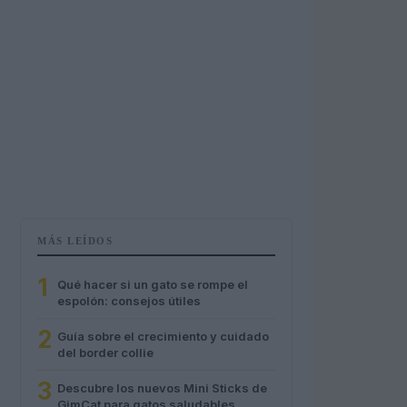
MÁS LEÍDOS
1
Qué hacer si un gato se rompe el
espolón: consejos útiles
2
Guía sobre el crecimiento y cuidado
del border collie
3
Descubre los nuevos Mini Sticks de
GimCat para gatos saludables