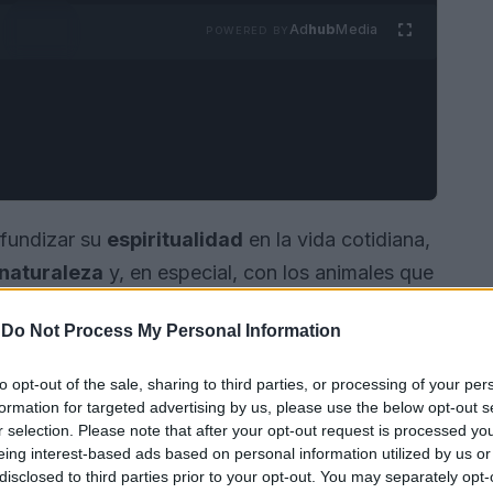
Ad
hub
Media
POWERED BY
fundizar su
espiritualidad
en la vida cotidiana,
naturaleza
y, en especial, con los animales que
e ve fortalecido por la comprensión de que
-
Do Not Process My Personal Information
 un impacto real en el mundo que nos rodea. En
re se presenta como una oportunidad ideal para
to opt-out of the sale, sharing to third parties, or processing of your per
s prácticas espirituales.
formation for targeted advertising by us, please use the below opt-out s
r selection. Please note that after your opt-out request is processed y
eing interest-based ads based on personal information utilized by us or
disclosed to third parties prior to your opt-out. You may separately opt-