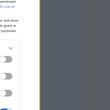
 downstream
B’s List of
er and store
to grant or
ed purposes