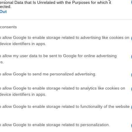
ersonal Data that Is Unrelated with the Purposes for which it
lected.
dea.
Out
s de sanación durante la luna
consents
o allow Google to enable storage related to advertising like cookies on
evice identifiers in apps.
picio para dirigir nuestras
intenciones de
o allow my user data to be sent to Google for online advertising
aleza. El
activismo sagrado
, un concepto
s.
 Andrew Harvey, implica incluir a otros seres
to allow Google to send me personalized advertising.
l hacerlo, reconocemos que la energía sanadora
tros mismos, sino también en la
colectividad
.
o allow Google to enable storage related to analytics like cookies on
evice identifiers in apps.
ros rituales de luna nueva transforma nuestra
o allow Google to enable storage related to functionality of the website
zón. Esta apertura permite que la
bondad
fluya
, en última instancia, hacia el mundo en general.
o allow Google to enable storage related to personalization.