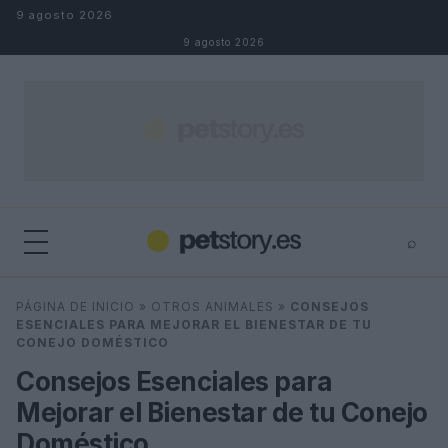
Saltar al contenido
9 agosto 2026
9 agosto 2026
⌕
×
⌕
PÁGINA DE INICIO
»
OTROS ANIMALES
»
CONSEJOS
Buscar
ESENCIALES PARA MEJORAR EL BIENESTAR DE TU
CONEJO DOMÉSTICO
Consejos Esenciales para
Mejorar el Bienestar de tu Conejo
Doméstico