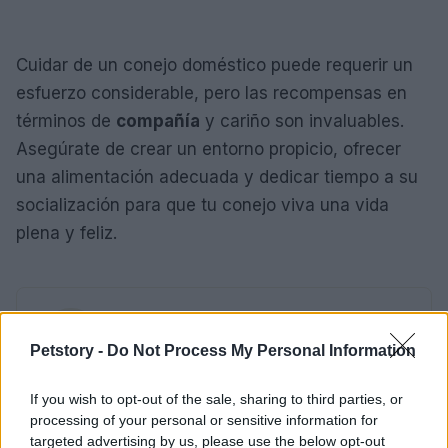
Cuidar de un conejo doméstico puede requerir un
esfuerzo considerable, pero las recompensas en
términos de
compañía
y cariño son invaluables.
Asegúrate de crear un entorno propicio, ofrecer
una alimentación adecuada y dedicar tiempo a su
socialización para que tu conejo viva una vida
plena y feliz.
AUTOR
Staff
Petstory -
Do Not Process My Personal Information
If you wish to opt-out of the sale, sharing to third parties, or
processing of your personal or sensitive information for
targeted advertising by us, please use the below opt-out