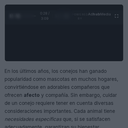
0:29 /
Ad
hub
Media
POWERED
1
/
4
3:09
BY
En los últimos años, los conejos han ganado
popularidad como mascotas en muchos hogares,
convirtiéndose en adorables compañeros que
ofrecen
afecto
y compañía. Sin embargo, cuidar
de un conejo requiere tener en cuenta diversas
consideraciones importantes. Cada animal tiene
necesidades específicas
que, si se satisfacen
adecuadamente, garantizan su bienestar.