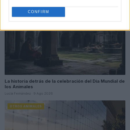
OTROS ANIMALES
CONFIRM
La historia detrás de la celebración del Día Mundial de
los Animales
Lucía Fernández · 9 Ago 2026
OTROS ANIMALES