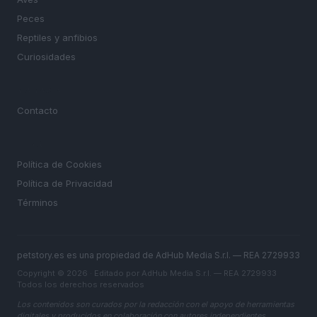
Peces
Reptiles y anfibios
Curiosidades
MAGAZINE
Contacto
LEGAL
Política de Cookies
Política de Privacidad
Términos
petstory.es es una propiedad de AdHub Media S.r.l. — REA 2729933
Copyright © 2026 · Editado por AdHub Media S.r.l. — REA 2729933
Todos los derechos reservados
Los contenidos son curados por la redacción con el apoyo de herramientas
digitales y producidos en colaboración con autores independientes.