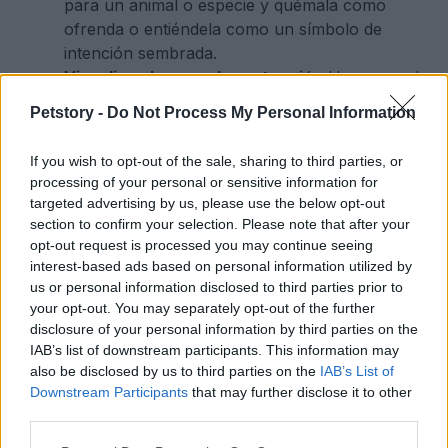
para un animal o especie y quémala como
ofrenda o entiéndela como un símbolo de
intención sembrada.
Visualiza el amor y la protección:
Usa una vela
y cristales, junto con una foto del animal en
Petstory -
Do Not Process My Personal Information
cuestión, y visualiza cómo lo rodeas de luz
dorada mientras pronuncias palabras de
If you wish to opt-out of the sale, sharing to third parties, or
bendición.
processing of your personal or sensitive information for
targeted advertising by us, please use the below opt-out
La luna nueva es una oportunidad para co-crear un
section to confirm your selection. Please note that after your
opt-out request is processed you may continue seeing
mundo más compasivo. Es el momento perfecto
interest-based ads based on personal information utilized by
para empezar a integrar la sanación animal en tus
us or personal information disclosed to third parties prior to
prácticas espirituales. La conexión espiritual y el
your opt-out. You may separately opt-out of the further
disclosure of your personal information by third parties on the
cuidado de los animales son fundamentales para
IAB’s list of downstream participants. This information may
elevar la frecuencia colectiva y fomentar un
also be disclosed by us to third parties on the
IAB’s List of
mundo más consciente y unido.
Downstream Participants
that may further disclose it to other
third parties.
Compromiso con la sanación colectiva
Please note that this website/app uses one or more Google