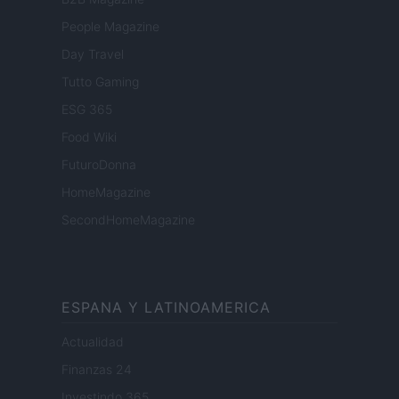
People Magazine
Day Travel
Tutto Gaming
ESG 365
Food Wiki
FuturoDonna
HomeMagazine
SecondHomeMagazine
ESPANA Y LATINOAMERICA
Actualidad
Finanzas 24
Investindo 365