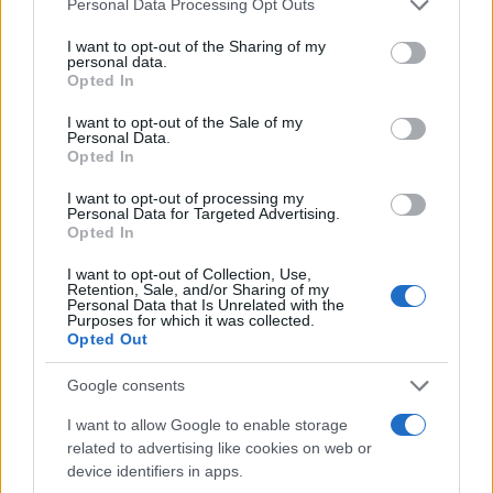
Personal Data Processing Opt Outs
services and may gather and store information including but
Animal Friendly Life está comprometido con la
not limited to your visit or usage behaviour. You may click to
I want to opt-out of the Sharing of my
sanación colectiva, creando temas mensuales que
personal data.
grant or deny consent to Google and its third-party tags to
Opted In
se alinean con cada luna nueva y llena. Si deseas
use your data for below specified purposes in below Google
consent section.
recibir ideas para rituales de sanación animal en
I want to opt-out of the Sale of my
Personal Data.
los próximos temas lunares, no dudes en
Opted In
contactarnos. Juntos podemos fortalecer este
I want to opt-out of processing my
campo de energía y crear un cambio significativo,
Personal Data for Targeted Advertising.
Opted In
un corazón, una intención y una luna a la vez.
I want to opt-out of Collection, Use,
Retention, Sale, and/or Sharing of my
Personal Data that Is Unrelated with the
Purposes for which it was collected.
AUTOR
Opted Out
Staff
Google consents
I want to allow Google to enable storage
related to advertising like cookies on web or
device identifiers in apps.