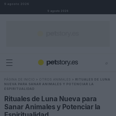
Saltar al contenido
9 agosto 2026
9 agosto 2026
⌕
×
⌕
PÁGINA DE INICIO
»
OTROS ANIMALES
»
RITUALES DE LUNA
Buscar
NUEVA PARA SANAR ANIMALES Y POTENCIAR LA
ESPIRITUALIDAD
Rituales de Luna Nueva para
Sanar Animales y Potenciar la
Espiritualidad