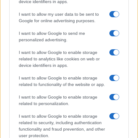
device identifiers in apps.
I want to allow my user data to be sent to
Google for online advertising purposes.
I want to allow Google to send me
personalized advertising.
Cómo reaccionan los animales durante un eclipse
I want to allow Google to enable storage
solar total
related to analytics like cookies on web or
Lucía Fernández · 3 Ago 2026
device identifiers in apps.
I want to allow Google to enable storage
related to functionality of the website or app.
MÁS LEÍDOS
I want to allow Google to enable storage
1
Qué hacer si un gato se rompe el espolón: consejos
related to personalization.
útiles
I want to allow Google to enable storage
2
Pets Of The Homeless alcanza el hito de 2 millones de
related to security, including authentication
comidas para mascotas en Australia
functionality and fraud prevention, and other
3
user protection.
Descubre los nuevos Mini Sticks de GimCat para gatos