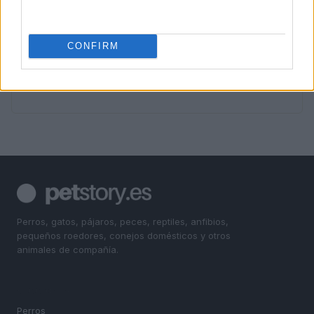
saludables
4
Cómo el marketing digital basado en datos impulsa el
CONFIRM
éxito de las empresas
5
Descubre la nueva línea de alimentos inspirada en la
dieta mediterránea
Perros, gatos, pájaros, peces, reptiles, anfibios,
pequeños roedores, conejos domésticos y otros
animales de compañía.
SECCIONES
Perros