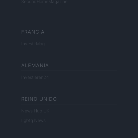
SecondHomeMagazine
FRANCIA
InvestirMag
ALEMANIA
Investieren24
REINO UNIDO
News Hub UK
Lgbtq News