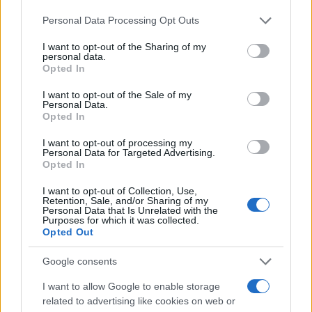
Please note that this website/app uses one or more Google
Personal Data Processing Opt Outs
services and may gather and store information including but
not limited to your visit or usage behaviour. You may click to
I want to opt-out of the Sharing of my
personal data.
grant or deny consent to Google and its third-party tags to
Opted In
use your data for below specified purposes in below Google
consent section.
I want to opt-out of the Sale of my
Personal Data.
Opted In
I want to opt-out of processing my
Personal Data for Targeted Advertising.
Cómo una organización australiana ayuda a mantener
Opted In
unidas a las personas vulnerables y sus mascotas
I want to opt-out of Collection, Use,
Javier Ortega · 5 Ago 2026
Retention, Sale, and/or Sharing of my
Personal Data that Is Unrelated with the
Purposes for which it was collected.
OTROS ANIMALES
Opted Out
Google consents
I want to allow Google to enable storage
related to advertising like cookies on web or