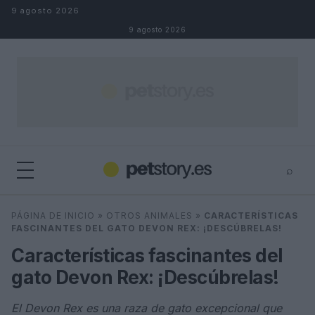
Saltar al contenido
9 agosto 2026
9 agosto 2026
⌕
×
⌕
PÁGINA DE INICIO
»
OTROS ANIMALES
»
CARACTERÍSTICAS
Buscar
FASCINANTES DEL GATO DEVON REX: ¡DESCÚBRELAS!
Características fascinantes del
gato Devon Rex: ¡Descúbrelas!
El Devon Rex es una raza de gato excepcional que