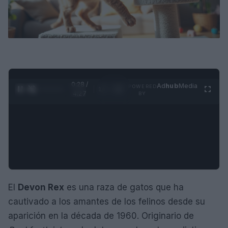
0:29 /
Ad
hub
Media
POWERED
1
/
4
4:27
BY
El
Devon Rex
es una raza de gatos que ha
cautivado a los amantes de los felinos desde su
aparición en la década de 1960. Originario de