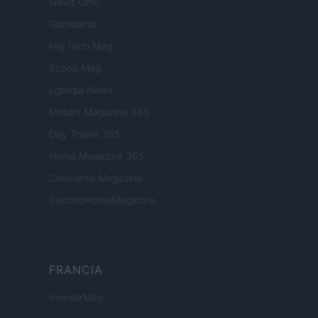
Newz Ohio
Gameland
Hig Tech Mag
Scoop Mag
Lgbtqia News
Motors Magazine 365
Day Travel 365
Home Magazine 365
Cineverse Magazine
SecondHomeMagazine
FRANCIA
InvestirMag