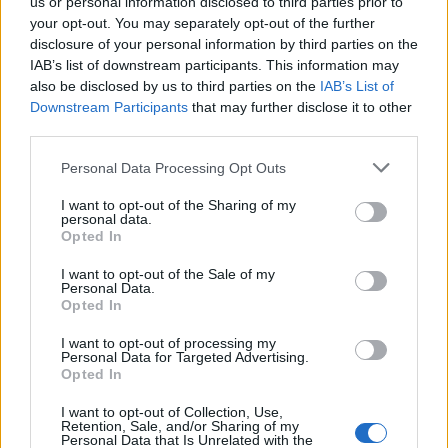
us or personal information disclosed to third parties prior to
su curiosidad innata y su amor por la compañía
your opt-out. You may separately opt-out of the further
humana lo convierten en un excelente compañero.
disclosure of your personal information by third parties on the
IAB’s list of downstream participants. This information may
Con los cuidados adecuados, su Devon Rex vivirá
also be disclosed by us to third parties on the
IAB’s List of
una vida plena y feliz a su lado.
Downstream Participants
that may further disclose it to other
third parties.
Please note that this website/app uses one or more Google
Personal Data Processing Opt Outs
services and may gather and store information including but
AUTOR
Staff
not limited to your visit or usage behaviour. You may click to
I want to opt-out of the Sharing of my
personal data.
grant or deny consent to Google and its third-party tags to
Opted In
use your data for below specified purposes in below Google
consent section.
I want to opt-out of the Sale of my
Personal Data.
Opted In
I want to opt-out of processing my
Personal Data for Targeted Advertising.
Opted In
I want to opt-out of Collection, Use,
Retention, Sale, and/or Sharing of my
Personal Data that Is Unrelated with the