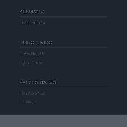
ALEMANIA
Investieren24
REINO UNIDO
News Hub UK
Lgbtq News
PAESES BAJOS
Investeren 24
NL Newz