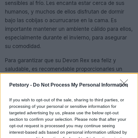
sensibles al frío. Les encanta estar cerca de sus
humanos, y muchos de ellos disfrutan de dormir
bajo las cobijas o acurrucarse en la cama. Es
importante mantener un ambiente cálido para ellos,
especialmente durante el invierno, para asegurar
su comodidad.
Para garantizar que su Devon Rex sea feliz y
saludable, es recomendable proporcionarles un
entorno seguro. Un balcón cerrado o una ventana
Petstory -
Do Not Process My Personal Information
protegida les permitirá disfrutar del aire fresco sin
los peligros del exterior. Además, es esencial estar
If you wish to opt-out of the sale, sharing to third parties, or
atentos a su entorno, eliminando objetos pequeños
processing of your personal or sensitive information for
que puedan representar un riesgo.
targeted advertising by us, please use the below opt-out
section to confirm your selection. Please note that after your
El
Devon Rex
es una raza fascinante que ofrece
opt-out request is processed you may continue seeing
interest-based ads based on personal information utilized by
mucho a sus dueños. Su temperamento juguetón,