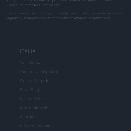
Copyright © 2026 · Editado por AdHub Media S.r.l. — REA 2729933
Todos los derechos reservados
Los contenidos son curados por la redacción con el apoyo de herramientas
digitales y producidos en colaboración con autores independientes.
ITALIA
Casa Magazine
Cineverse Magazine
Donne Magazine
Food Blog
Milano Notizie
Motor Magazine
Notizie.it
Offerte Shopping