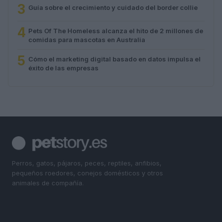
3
Guía sobre el crecimiento y cuidado del border collie
4
Pets Of The Homeless alcanza el hito de 2 millones de
comidas para mascotas en Australia
5
Cómo el marketing digital basado en datos impulsa el
éxito de las empresas
Perros, gatos, pájaros, peces, reptiles, anfibios,
pequeños roedores, conejos domésticos y otros
animales de compañía.
SECCIONES