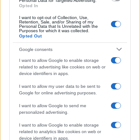
Personal Data for Targeted Advertising.
Sigue leyendo
Opted In
I want to opt-out of Collection, Use,
OTROS ANIMALES
Retention, Sale, and/or Sharing of my
Personal Data that Is Unrelated with the
Purposes for which it was collected.
Opted Out
Google consents
I want to allow Google to enable storage
related to advertising like cookies on web or
device identifiers in apps.
I want to allow my user data to be sent to
Google for online advertising purposes.
I want to allow Google to send me
Métodos éticos para disuadir palomas urbanas sin
personalized advertising.
dañarlas
Javier Ortega · 5 Ago 2026
I want to allow Google to enable storage
related to analytics like cookies on web or
OTROS ANIMALES
device identifiers in apps.