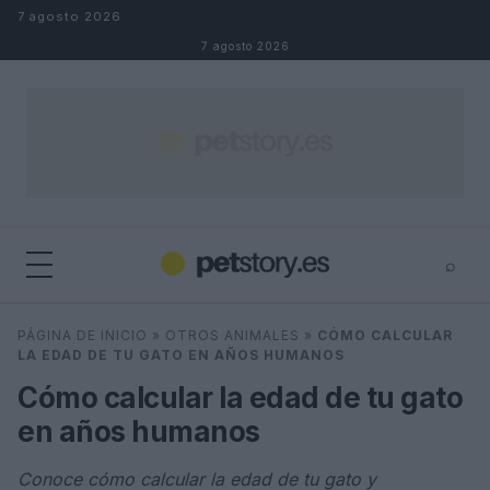
Saltar al contenido
7 agosto 2026
7 agosto 2026
⌕
×
⌕
PÁGINA DE INICIO
»
OTROS ANIMALES
»
CÓMO CALCULAR
Buscar
LA EDAD DE TU GATO EN AÑOS HUMANOS
Cómo calcular la edad de tu gato
en años humanos
Conoce cómo calcular la edad de tu gato y