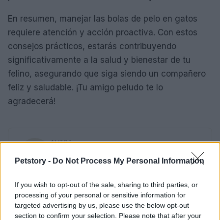
En resumen, manejar las bolas de pelo en gatos
requiere atención y acción proactiva. Con estos
consejos prácticos, estarás contribuyendo
significativamente a la salud y bienestar de tu
felino, asegurando que siga siendo un compañero
feliz y saludable. ¡Tu amigo peludo te lo
agradecerá!
AUTOR
Staff
Petstory -
Do Not Process My Personal Information
If you wish to opt-out of the sale, sharing to third parties, or
processing of your personal or sensitive information for
targeted advertising by us, please use the below opt-out
section to confirm your selection. Please note that after your