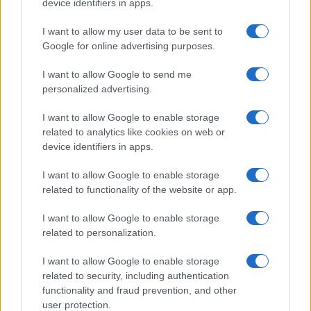
device identifiers in apps.
I want to allow my user data to be sent to
Google for online advertising purposes.
I want to allow Google to send me
personalized advertising.
Cómo reaccionan los animales durante un eclipse
I want to allow Google to enable storage
solar total
related to analytics like cookies on web or
Lucía Fernández · 3 Ago 2026
device identifiers in apps.
I want to allow Google to enable storage
related to functionality of the website or app.
MÁS LEÍDOS
I want to allow Google to enable storage
1
Guía sobre el crecimiento y cuidado del border collie
related to personalization.
I want to allow Google to enable storage
2
Qué hacer si un gato se rompe el espolón: consejos
related to security, including authentication
útiles
functionality and fraud prevention, and other
3
Descubre los nuevos Mini Sticks de GimCat para gatos
user protection.