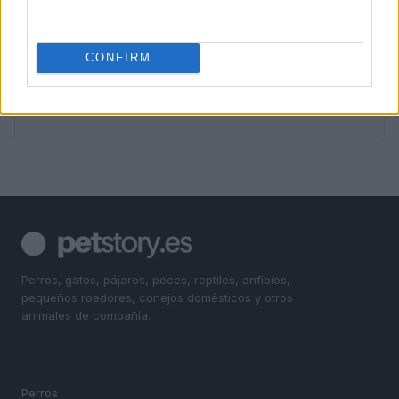
saludables
4
Pets Of The Homeless alcanza el hito de 2 millones de
comidas para mascotas en Australia
CONFIRM
5
Cómo el marketing digital basado en datos impulsa el
éxito de las empresas
Perros, gatos, pájaros, peces, reptiles, anfibios,
pequeños roedores, conejos domésticos y otros
animales de compañía.
SECCIONES
Perros