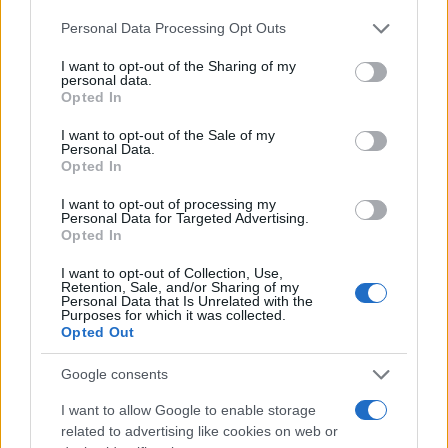
Please note that this website/app uses one or more Google
Personal Data Processing Opt Outs
services and may gather and store information including but
not limited to your visit or usage behaviour. You may click to
I want to opt-out of the Sharing of my
personal data.
grant or deny consent to Google and its third-party tags to
Opted In
use your data for below specified purposes in below Google
consent section.
I want to opt-out of the Sale of my
Personal Data.
Opted In
I want to opt-out of processing my
Personal Data for Targeted Advertising.
Opted In
Cómo una organización australiana ayuda a mantener
unidas a las personas vulnerables y sus mascotas
I want to opt-out of Collection, Use,
Retention, Sale, and/or Sharing of my
Javier Ortega · 5 Ago 2026
Personal Data that Is Unrelated with the
Purposes for which it was collected.
Opted Out
OTROS ANIMALES
Google consents
I want to allow Google to enable storage
related to advertising like cookies on web or