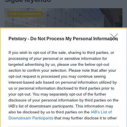
OTROS ANIMALES
Petstory -
Do Not Process My Personal Information
If you wish to opt-out of the sale, sharing to third parties, or
processing of your personal or sensitive information for
targeted advertising by us, please use the below opt-out
section to confirm your selection. Please note that after your
opt-out request is processed you may continue seeing
interest-based ads based on personal information utilized by
us or personal information disclosed to third parties prior to
Métodos éticos para disuadir palomas urbanas sin
your opt-out. You may separately opt-out of the further
dañarlas
disclosure of your personal information by third parties on the
Javier Ortega · 5 Ago 2026
IAB’s list of downstream participants. This information may
also be disclosed by us to third parties on the
IAB’s List of
Downstream Participants
that may further disclose it to other
OTROS ANIMALES
third parties.