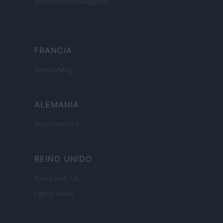
SecondHomeMagazine
FRANCIA
InvestirMag
ALEMANIA
Investieren24
REINO UNIDO
News Hub UK
Lgbtq News