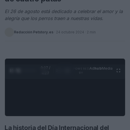
El 26 de agosto está dedicado a celebrar el amor y la
alegría que los perros traen a nuestras vidas.
Redacción Petstory.es
·
24 octubre 2024
· 2 min
0:28 /
Ad
hub
Media
POWERED
1
/
4
4:27
BY
La historia del Día Internacional del