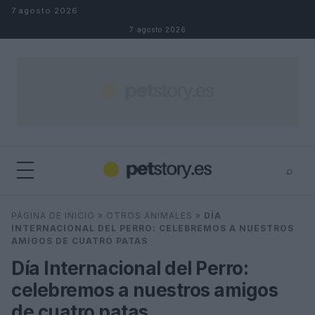
Saltar al contenido
7 agosto 2026
7 agosto 2026
⌕
×
⌕
PÁGINA DE INICIO
»
OTROS ANIMALES
»
DÍA
Buscar
INTERNACIONAL DEL PERRO: CELEBREMOS A NUESTROS
AMIGOS DE CUATRO PATAS
Día Internacional del Perro:
celebremos a nuestros amigos
de cuatro patas