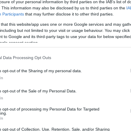
losure of your personal information by third parties on the IAB’s list of
. This information may also be disclosed by us to third parties on the
IA
Participants
that may further disclose it to other third parties.
 that this website/app uses one or more Google services and may gath
including but not limited to your visit or usage behaviour. You may click 
 to Google and its third-party tags to use your data for below specifi
ogle consent section.
l Data Processing Opt Outs
o opt-out of the Sharing of my personal data.
In
o opt-out of the Sale of my Personal Data.
tectura neoclásica y su ambiente tranquilo, ha
In
tiva única: ofrecer alojamiento gratuito a
to opt-out of processing my Personal Data for Targeted
a
cuidar de los gatos
locales. La organización
ing.
a mejorar el bienestar de los felinos en la isla,
In
oportunidad excepcional para los amantes de
o opt-out of Collection, Use, Retention, Sale, and/or Sharing