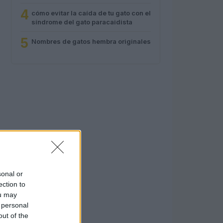
4
cómo evitar la caída de tu gato con el
síndrome del gato paracaidista
5
Nombres de gatos hembra originales
sonal or
ection to
ou may
 personal
out of the