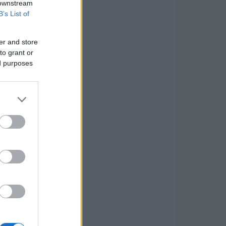
 downstream
B’s List of
er and store
to grant or
ed purposes