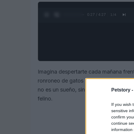
0:28 / 4:27
1
/
4
Imagina despertarte cada mañana frente
ronroneo de gatos alrededor. En Syros,
no es un sueño, sino una realidad para
Petstory 
felino.
If you wish 
sensitive in
confirm you
continue se
information 