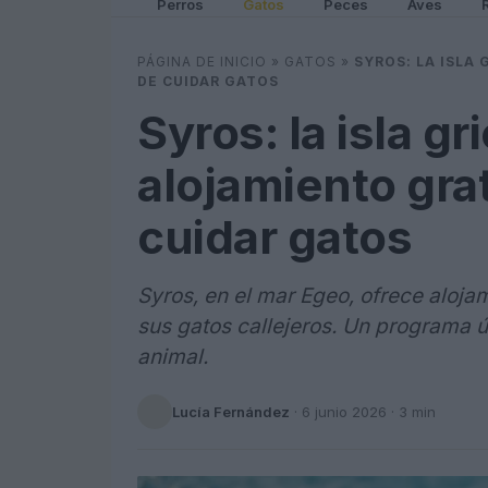
Perros
Gatos
Peces
Aves
PÁGINA DE INICIO
»
GATOS
»
SYROS: LA ISLA
DE CUIDAR GATOS
Syros: la isla g
alojamiento gra
cuidar gatos
Syros, en el mar Egeo, ofrece aloja
sus gatos callejeros. Un programa 
animal.
Lucía Fernández
·
6 junio 2026
· 3 min