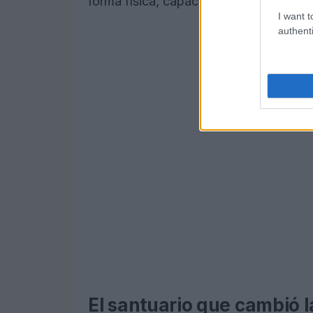
forma física, capaces de adaptarse a la 
I want t
authenti
El santuario que cambió l