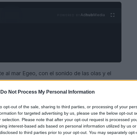
Ad
hub
Media
POWERED BY
 al mar Egeo, con el sonido de las olas y el
 una de las islas Cícladas más auténticas, esto
 quienes se unen al programa de voluntariado
-
Do Not Process My Personal Information
to opt-out of the sale, sharing to third parties, or processing of your per
formation for targeted advertising by us, please use the below opt-out s
r selection. Please note that after your opt-out request is processed y
eing interest-based ads based on personal information utilized by us or
disclosed to third parties prior to your opt-out. You may separately opt-