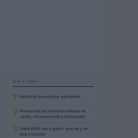
MÁS LEÍDOS
1
Nutrición para gatas gestantes
2
Protección de colonias felinas en
Jerez: innovaciones y formación
3
Dieta BARF para gatos: qué es y en
qué consiste