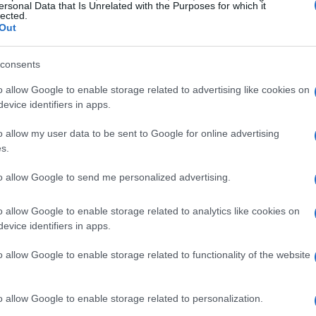
ersonal Data that Is Unrelated with the Purposes for which it
lected.
Out
 internacional
consents
 Cats
no es solo una experiencia turística, sino
o allow Google to enable storage related to advertising like cookies on
evice identifiers in apps.
ar la vida de los gatos callejeros. La
rapar, esterilizar y soltar), considerado uno de
o allow my user data to be sent to Google for online advertising
s.
iones felinas. Además, proporcionan atención
les tengan acceso a comida y agua fresca.
to allow Google to send me personalized advertising.
aras: los voluntarios deben comprometerse a
o allow Google to enable storage related to analytics like cookies on
evice identifiers in apps.
s a la semana, durante al menos un mes. Las
mpiar las instalaciones y participar en el
kitten
o allow Google to enable storage related to functionality of the website
ucial para que los gatitos puedan ser
sonas maduras, independientes y en buena
o allow Google to enable storage related to personalization.