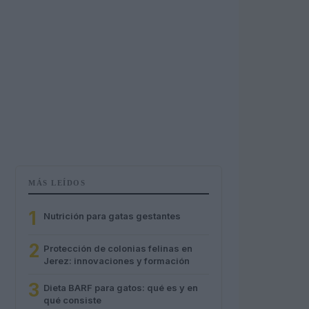
MÁS LEÍDOS
1
Nutrición para gatas gestantes
2
Protección de colonias felinas en
Jerez: innovaciones y formación
3
Dieta BARF para gatos: qué es y en
qué consiste