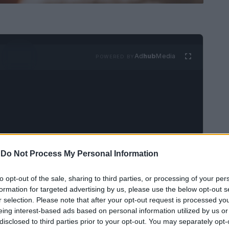
Ad
hub
Media
POWERED BY
 naturaleza y disfrutan de pasar tiempo
-
Do Not Process My Personal Information
n tu gato no solo es divertido, sino que
to opt-out of the sale, sharing to third parties, or processing of your per
os y proporciona estimulación mental y física
formation for targeted advertising by us, please use the below opt-out s
r selection. Please note that after your opt-out request is processed y
eing interest-based ads based on personal information utilized by us or
disclosed to third parties prior to your opt-out. You may separately opt-