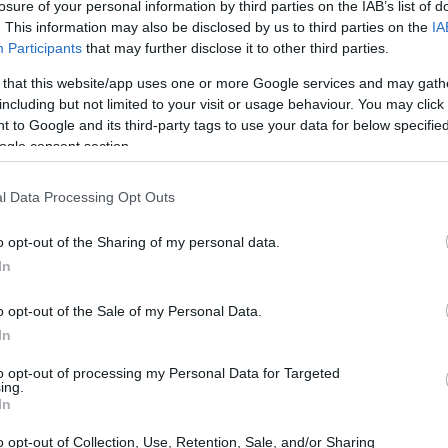
losure of your personal information by third parties on the IAB’s list of
. This information may also be disclosed by us to third parties on the
IA
Participants
that may further disclose it to other third parties.
 that this website/app uses one or more Google services and may gath
including but not limited to your visit or usage behaviour. You may click 
 to Google and its third-party tags to use your data for below specifi
ogle consent section.
l Data Processing Opt Outs
o opt-out of the Sharing of my personal data.
In
o opt-out of the Sale of my Personal Data.
In
to opt-out of processing my Personal Data for Targeted
mejores juegos para jugar con gatos y
ing.
In
 juntos
.
o opt-out of Collection, Use, Retention, Sale, and/or Sharing