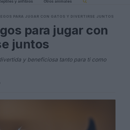
Reptiles y anfibios
Otros animales
EGOS PARA JUGAR CON GATOS Y DIVERTIRSE JUNTOS
gos para jugar con
se juntos
ivertida y beneficiosa tanto para ti como
n