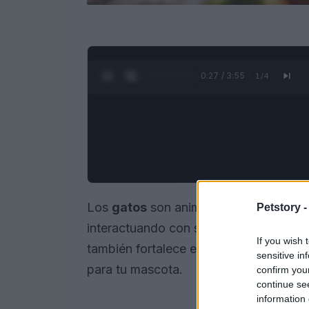
0:28 / 3:55
1
/
4
Los
gatos
son animales juguetones por
Petstory 
interactuando con sus dueños. Jugar co
If you wish 
también fortalece el vínculo entre amb
sensitive in
para tu mascota.
confirm you
continue se
information 