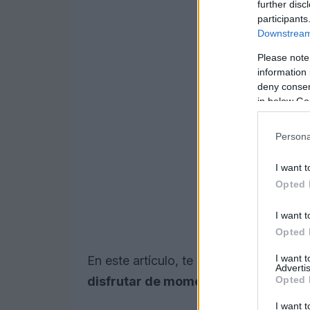
further disc
participants
Downstream 
Please note
information 
deny consent
in below Go
Persona
I want t
Opted 
I want t
Opted 
I want 
En este artículo, te presentaremos los
Advertis
Opted 
disfrutar de momentos de diversión
I want t