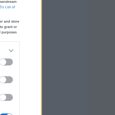
 downstream
B’s List of
er and store
to grant or
ed purposes