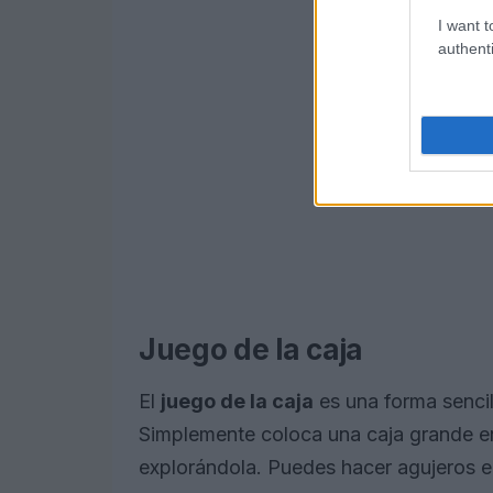
I want t
authenti
Juego de la caja
El
juego de la caja
es una forma sencil
Simplemente coloca una caja grande en
explorándola. Puedes hacer agujeros en 