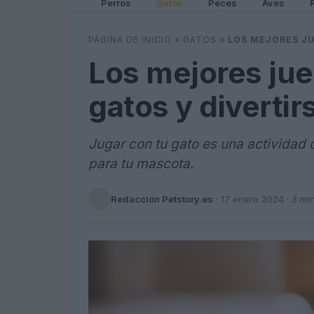
Perros
Gatos
Peces
Aves
PÁGINA DE INICIO
»
GATOS
»
LOS MEJORES JU
Los mejores jue
gatos y divertir
Jugar con tu gato es una actividad d
para tu mascota.
Redacción Petstory.es
·
17 enero 2024
· 3 mi