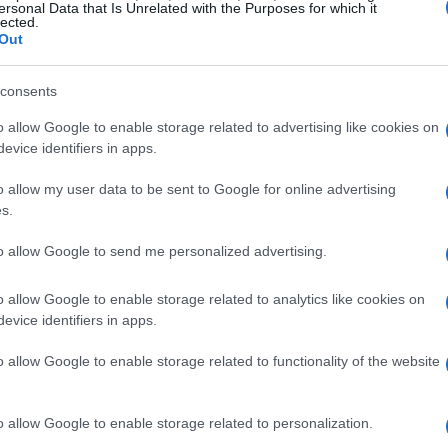
ersonal Data that Is Unrelated with the Purposes for which it
lected.
Out
e manera de mantener a tu gato activo y
consents
ta un juguete en un extremo de una cuerda y
ntará atrapar el juguete mientras lo mueves.
o allow Google to enable storage related to advertising like cookies on
evice identifiers in apps.
caza natural de los gatos y les proporciona un
o allow my user data to be sent to Google for online advertising
s.
 una cuerda segura para tu gato, como una
to allow Google to send me personalized advertising.
guete diseñada específicamente para gatos.
dan romperse fácilmente, ya que podrían
o allow Google to enable storage related to analytics like cookies on
evice identifiers in apps.
.
o allow Google to enable storage related to functionality of the website
o allow Google to enable storage related to personalization.