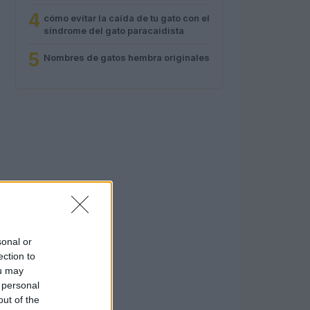
4
cómo evitar la caída de tu gato con el
síndrome del gato paracaidista
5
Nombres de gatos hembra originales
sonal or
ection to
ou may
 personal
out of the