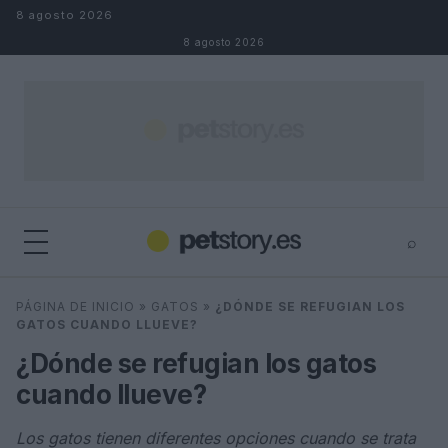
Saltar al contenido
8 agosto 2026
8 agosto 2026
⌕
×
⌕
PÁGINA DE INICIO
»
GATOS
»
¿DÓNDE SE REFUGIAN LOS
Buscar
GATOS CUANDO LLUEVE?
¿Dónde se refugian los gatos
cuando llueve?
Los gatos tienen diferentes opciones cuando se trata