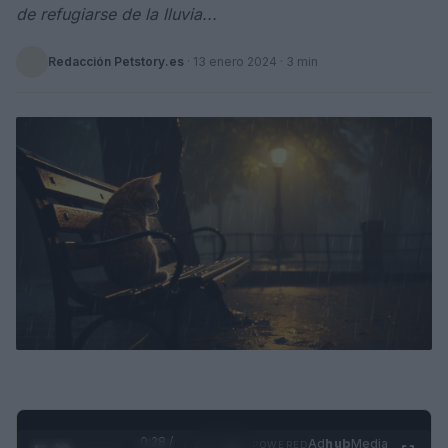
de refugiarse de la lluvia...
Redacción Petstory.es
·
13 enero 2024
· 3 min
0:28 /
Ad
hub
Media
POWERED