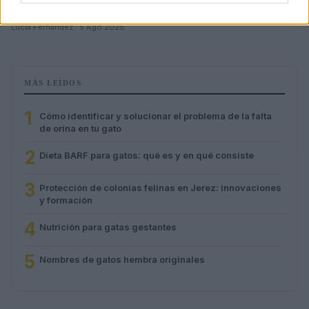
sobre el cuidado de gatos
Lucía Fernández · 5 Ago 2026
MÁS LEÍDOS
1
Cómo identificar y solucionar el problema de la falta
de orina en tu gato
2
Dieta BARF para gatos: qué es y en qué consiste
3
Protección de colonias felinas en Jerez: innovaciones
y formación
4
Nutrición para gatas gestantes
5
Nombres de gatos hembra originales