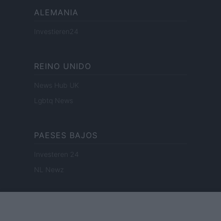
ALEMANIA
Investieren24
REINO UNIDO
News Hub UK
Lgbtq News
PAESES BAJOS
Investeren 24
NL Newz