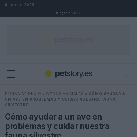
Saltar al contenido
9 agosto 2026
9 agosto 2026
⌕
×
⌕
PÁGINA DE INICIO
»
OTROS ANIMALES
»
CÓMO AYUDAR A
Buscar
UN AVE EN PROBLEMAS Y CUIDAR NUESTRA FAUNA
SILVESTRE
Cómo ayudar a un ave en
problemas y cuidar nuestra
fauna silvestre