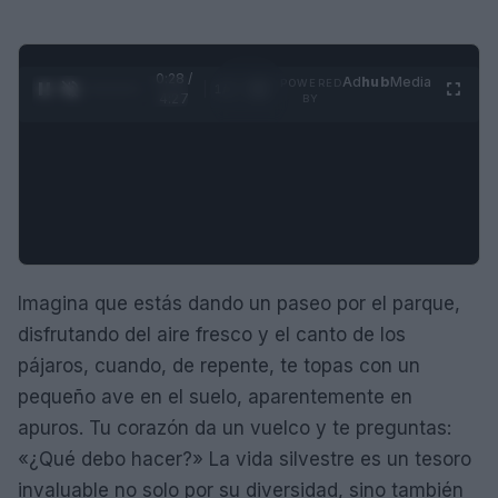
0:29 /
Ad
hub
Media
POWERED
1
/
4
4:27
BY
Imagina que estás dando un paseo por el parque,
disfrutando del aire fresco y el canto de los
pájaros, cuando, de repente, te topas con un
pequeño ave en el suelo, aparentemente en
apuros. Tu corazón da un vuelco y te preguntas:
«¿Qué debo hacer?» La vida silvestre es un tesoro
invaluable no solo por su diversidad, sino también