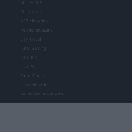
Money 365
Zona Nerd
B2B Magazine
People Magazine
Day Travel
Tutto Gaming
ESG 365
Food Wiki
FuturoDonna
HomeMagazine
SecondHomeMagazine
ESPANA Y LATINOAMERICA