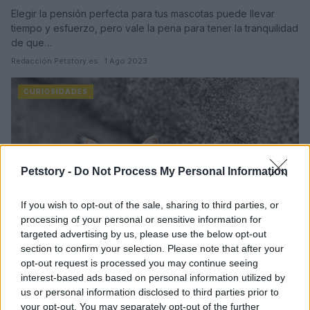
Elegir la pensión perfecta para tus mascotas puede llevar
tiempo y esfuerzo, pero vale la pena para tener la tranquilidad
de que…
Redacción Petstory.es · 1 Ago 2023
CURIOSIDADES
Petstory -
Do Not Process My Personal Information
If you wish to opt-out of the sale, sharing to third parties, or
processing of your personal or sensitive information for
targeted advertising by us, please use the below opt-out
section to confirm your selection. Please note that after your
opt-out request is processed you may continue seeing
interest-based ads based on personal information utilized by
¿Seguro que estás preparado para tener un
us or personal information disclosed to third parties prior to
your opt-out. You may separately opt-out of the further
animal de compañía?