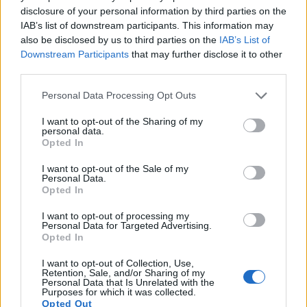
disclosure of your personal information by third parties on the
Tener un animal de compañía es una decisión importante que
IAB’s list of downstream participants. This information may
requiere reflexión y preparación.
also be disclosed by us to third parties on the
IAB’s List of
Redacción Petstory.es · 31 Jul 2023
Downstream Participants
that may further disclose it to other
third parties.
GATOS
Please note that this website/app uses one or more Google
Personal Data Processing Opt Outs
services and may gather and store information including but
not limited to your visit or usage behaviour. You may click to
I want to opt-out of the Sharing of my
personal data.
grant or deny consent to Google and its third-party tags to
Opted In
use your data for below specified purposes in below Google
consent section.
I want to opt-out of the Sale of my
Personal Data.
Opted In
I want to opt-out of processing my
Personal Data for Targeted Advertising.
Opted In
Cómo enseñar a tu gato a usar la caja de
arena
I want to opt-out of Collection, Use,
Retention, Sale, and/or Sharing of my
Enseñar a tu gato a usar la caja de arena es un proceso
Personal Data that Is Unrelated with the
Purposes for which it was collected.
importante para mantener la higiene de tu hogar y…
Opted Out