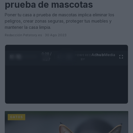
prueba de mascotas
Poner tu casa a prueba de mascotas implica eliminar los
peligros, crear zonas seguras, proteger tus muebles y
mantener la casa limpia.
Redacción Petstory.es · 30 Ago 2023
0:30 /
Ad
hub
Media
POWERED
1
/
4
4:27
BY
GATOS