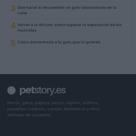
3
Qué hacer si encuentras un gato abandonado en la
calle
4
Volver a la oficina: cómo superar la separación de tus
mascotas
5
Cómo demostrarle a tu gato que lo quieres
Perros, gatos, pájaros, peces, reptiles, anfibios,
pequeños roedores, conejos domésticos y otros
animales de compañía.
SECCIONES