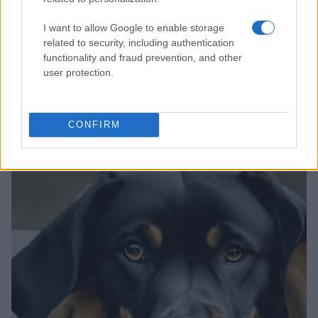
Síntomas, tratamiento y prevención de la
I want to allow Google to enable storage
dermatitis solar en gatos
related to security, including authentication
La dermatitis solar es una afección cutánea común en los
functionality and fraud prevention, and other
gatos que puede causar molestias y dolor, pero con medidas
user protection.
preventivas adecuadas…
Redacción Petstory.es · 23 Jul 2023
CONFIRM
CURIOSIDADES