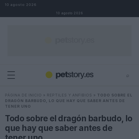
Saltar al contenido
10 agosto 2026
10 agosto 2026
⌕
×
⌕
PÁGINA DE INICIO
»
REPTILES Y ANFIBIOS
»
TODO SOBRE EL
Buscar
DRAGÓN BARBUDO, LO QUE HAY QUE SABER ANTES DE
TENER UNO
Todo sobre el dragón barbudo, lo
que hay que saber antes de
tener uno