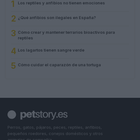
1
Los reptiles y anfibios no tienen emociones
2
¿Qué anfibios son ilegales en España?
3
Cómo crear y mantener terrarios bioactivos para
reptiles
4
Los lagartos tienen sangre verde
5
Cómo cuidar el caparazón de una tortuga
Perros, gatos, pájaros, peces, reptiles, anfibios,
pequeños roedores, conejos domésticos y otros
animales de compañía.