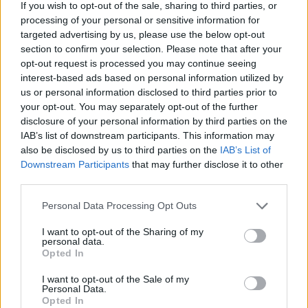
If you wish to opt-out of the sale, sharing to third parties, or
rutina. El veterinario podrá evaluar su salud
processing of your personal or sensitive information for
general, realizar pruebas de laboratorio si es
targeted advertising by us, please use the below opt-out
necesario y brindarte consejos sobre su cuidado y
section to confirm your selection. Please note that after your
opt-out request is processed you may continue seeing
alimentación.
interest-based ads based on personal information utilized by
us or personal information disclosed to third parties prior to
Tener un dragón barbudo como mascota
puede
your opt-out. You may separately opt-out of the further
ser una experiencia fascinante y gratificante. Sin
disclosure of your personal information by third parties on the
embargo, es importante estar preparado y conocer
IAB’s list of downstream participants. This information may
also be disclosed by us to third parties on the
IAB’s List of
todos los aspectos clave de su cuidado antes de
Downstream Participants
that may further disclose it to other
tener uno. Asegúrate de proporcionarle un hábitat
third parties.
adecuado, una alimentación equilibrada,
Please note that this website/app uses one or more Google
Personal Data Processing Opt Outs
socialización adecuada y atención veterinaria
services and may gather and store information including but
regular. Con el cuidado adecuado, tu dragón
not limited to your visit or usage behaviour. You may click to
I want to opt-out of the Sharing of my
personal data.
grant or deny consent to Google and its third-party tags to
barbudo puede convertirse en un compañero leal y
Opted In
use your data for below specified purposes in below Google
fascinante.
consent section.
I want to opt-out of the Sale of my
Personal Data.
Opted In