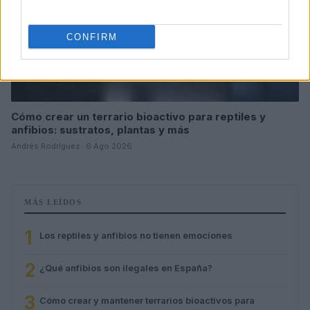
CONFIRM
Cómo crear un terrario bioactivo para reptiles y
anfibios: sustratos, plantas y más
Andrés Rodríguez · 6 Ago 2026
MÁS LEÍDOS
1
Los reptiles y anfibios no tienen emociones
2
¿Qué anfibios son ilegales en España?
3
Cómo crear y mantener terrarios bioactivos para