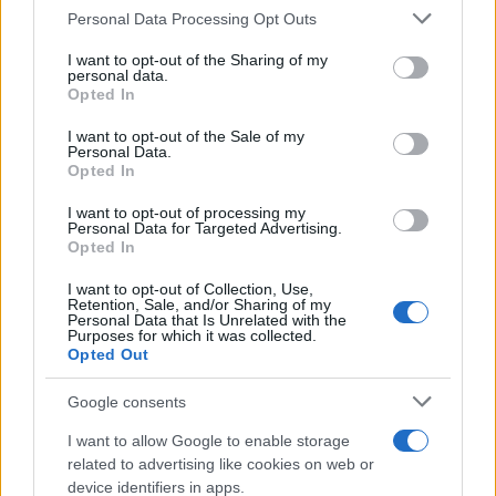
Sigue leyendo
Please note that this website/app uses one or more Google
Personal Data Processing Opt Outs
services and may gather and store information including but
not limited to your visit or usage behaviour. You may click to
I want to opt-out of the Sharing of my
REPTILES Y ANFIBIOS
personal data.
grant or deny consent to Google and its third-party tags to
Opted In
use your data for below specified purposes in below Google
consent section.
I want to opt-out of the Sale of my
Personal Data.
Opted In
I want to opt-out of processing my
Personal Data for Targeted Advertising.
Opted In
I want to opt-out of Collection, Use,
Retention, Sale, and/or Sharing of my
Personal Data that Is Unrelated with the
Purposes for which it was collected.
Opted Out
Guía completa de primeros auxilios para reptiles:
serpientes, lagartos y quelonios
Google consents
Andrés Rodríguez · 7 Ago 2026
I want to allow Google to enable storage
related to advertising like cookies on web or
REPTILES Y ANFIBIOS
device identifiers in apps.