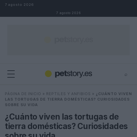
Saltar al contenido
7 agosto 2026
7 agosto 2026
⌕
×
⌕
PÁGINA DE INICIO
»
REPTILES Y ANFIBIOS
»
¿CUÁNTO VIVEN
Buscar
LAS TORTUGAS DE TIERRA DOMÉSTICAS? CURIOSIDADES
SOBRE SU VIDA
¿Cuánto viven las tortugas de
tierra domésticas? Curiosidades
sobre su vida