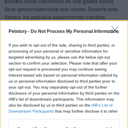
polluelo hasta convertirse en una gallina adulta
lleva aproximadamente seis meses. Durante este
tiempo, los polluelos experimentan cambios
significativos en su apariencia y comportamiento,
Petstory -
Do Not Process My Personal Information
y requieren cuidados especiales para garantizar un
crecimiento saludable. Proporcionar un ambiente
If you wish to opt-out of the sale, sharing to third parties, or
adecuado, una alimentación equilibrada y atención
processing of your personal or sensitive information for
constante es fundamental para
asegurar que los
targeted advertising by us, please use the below opt-out
section to confirm your selection. Please note that after your
polluelos se conviertan en gallinas adultas
opt-out request is processed you may continue seeing
felices y saludables.
interest-based ads based on personal information utilized by
us or personal information disclosed to third parties prior to
your opt-out. You may separately opt-out of the further
disclosure of your personal information by third parties on the
AUTOR
IAB’s list of downstream participants. This information may
Redacción Petstory.es
also be disclosed by us to third parties on the
IAB’s List of
Downstream Participants
that may further disclose it to other
third parties.
Please note that this website/app uses one or more Google