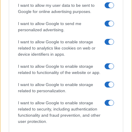
I want to allow my user data to be sent to
FARM
Google for online advertising purposes.
I want to allow Google to send me
personalized advertising.
I want to allow Google to enable storage
related to analytics like cookies on web or
device identifiers in apps.
I want to allow Google to enable storage
related to functionality of the website or app.
I want to allow Google to enable storage
related to personalization.
Puzzles educativos para niños: la colección fattoria
de Ravensburger my first Puzzle
I want to allow Google to enable storage
Javier Ortega · 24 Jul 2026
related to security, including authentication
functionality and fraud prevention, and other
FARM
user protection.