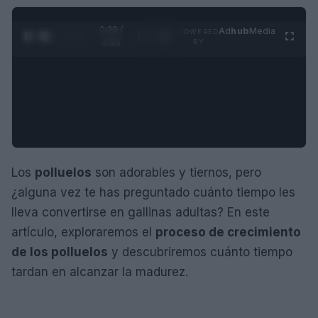
0:29 /
Ad
hub
Media
POWERED
1
/
4
3:55
BY
Los
polluelos
son adorables y tiernos, pero
¿alguna vez te has preguntado cuánto tiempo les
lleva convertirse en gallinas adultas? En este
artículo, exploraremos el
proceso de crecimiento
de los polluelos
y descubriremos cuánto tiempo
tardan en alcanzar la madurez.