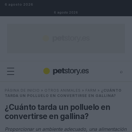
Saltar al contenido
6 agosto 2026
6 agosto 2026
⌕
×
⌕
PÁGINA DE INICIO
»
OTROS ANIMALES
»
FARM
»
¿CUÁNTO
Buscar
TARDA UN POLLUELO EN CONVERTIRSE EN GALLINA?
¿Cuánto tarda un polluelo en
convertirse en gallina?
Proporcionar un ambiente adecuado, una alimentación