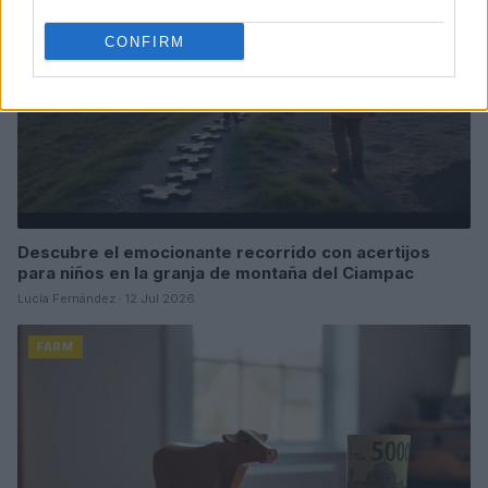
CONFIRM
Descubre el emocionante recorrido con acertijos
para niños en la granja de montaña del Ciampac
Lucía Fernández · 12 Jul 2026
FARM