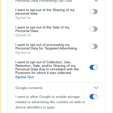
Personal Data Processing Opt Outs
services and may gather and store information including but
not limited to your visit or usage behaviour. You may click to
I want to opt-out of the Sharing of my
personal data.
grant or deny consent to Google and its third-party tags to
Opted In
use your data for below specified purposes in below Google
consent section.
I want to opt-out of the Sale of my
Personal Data.
Opted In
I want to opt-out of processing my
Personal Data for Targeted Advertising.
Opted In
I want to opt-out of Collection, Use,
Retention, Sale, and/or Sharing of my
Personal Data that Is Unrelated with the
Purposes for which it was collected.
Opted Out
Google consents
I want to allow Google to enable storage
related to advertising like cookies on web or
device identifiers in apps.
Sigue leyendo