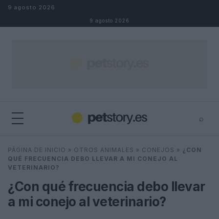
Saltar al contenido
9 agosto 2026
9 agosto 2026
⌕
×
⌕
PÁGINA DE INICIO
»
OTROS ANIMALES
»
CONEJOS
»
¿CON
Buscar
QUÉ FRECUENCIA DEBO LLEVAR A MI CONEJO AL
VETERINARIO?
¿Con qué frecuencia debo llevar
a mi conejo al veterinario?