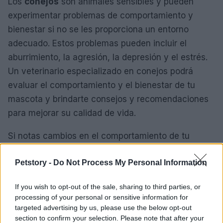
Los
conejos
son animales sensibles y pueden
experimentar problemas de comportamiento y
bienestar si no se les proporciona un entorno
adecuado. Estos problemas pueden incluir el
aburrimiento, la agresión, la depresión y el estrés.
Un veterinario especializado en conejos podrá
evaluar el comportamiento y el bienestar de tu
mascota y brindarte consejos y recomendaciones
para mejorar su calidad de vida.
Si notas cambios en el comportamiento de tu
conejo, como la pérdida de apetito, la falta de
Petstory -
Do Not Process My Personal Information
energía o la agresión, es importante llevarlo al
veterinario lo antes posible. Estos cambios pueden
If you wish to opt-out of the sale, sharing to third parties, or
ser indicativos de un problema de salud
processing of your personal or sensitive information for
subyacente o de un problema de comportamiento
targeted advertising by us, please use the below opt-out
section to confirm your selection. Please note that after your
que necesita ser abordado.