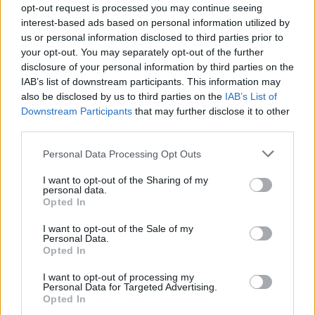
opt-out request is processed you may continue seeing
interest-based ads based on personal information utilized by
Es importante
llevar a tu conejo al veterinario
us or personal information disclosed to third parties prior to
regularmente
para asegurarte de que esté sano y
your opt-out. You may separately opt-out of the further
feliz. Los exámenes de rutina, las vacunas, la
disclosure of your personal information by third parties on the
IAB’s list of downstream participants. This information may
atención dental, la esterilización/castración y la
also be disclosed by us to third parties on the
IAB’s List of
evaluación del comportamiento son aspectos clave
Downstream Participants
that may further disclose it to other
del cuidado veterinario de los conejos. Siempre
third parties.
consulta con un veterinario especializado en
Please note that this website/app uses one or more Google
Personal Data Processing Opt Outs
animales exóticos para obtener el mejor cuidado
services and may gather and store information including but
not limited to your visit or usage behaviour. You may click to
I want to opt-out of the Sharing of my
para tu mascota.
personal data.
grant or deny consent to Google and its third-party tags to
Opted In
use your data for below specified purposes in below Google
consent section.
I want to opt-out of the Sale of my
Personal Data.
AUTOR
Opted In
Redacción Petstory.es
I want to opt-out of processing my
Personal Data for Targeted Advertising.
Opted In