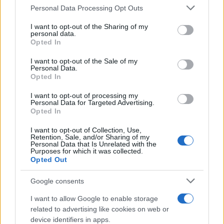
Please note that this website/app uses one or more Google
Personal Data Processing Opt Outs
adaptar las decisiones a las necesidades de cada
services and may gather and store information including but
caso.
not limited to your visit or usage behaviour. You may click to
I want to opt-out of the Sharing of my
personal data.
grant or deny consent to Google and its third-party tags to
Opted In
use your data for below specified purposes in below Google
consent section.
I want to opt-out of the Sale of my
AUTOR
Personal Data.
Emanuele Tassinari
Opted In
Emanuele Tassinari, restaurador turinés,
I want to opt-out of processing my
convirtió la recuperación de una puerta del
Personal Data for Targeted Advertising.
Opted In
siglo XVIII en un caso de estudio publicado:
en la redacción encabeza las secciones
I want to opt-out of Collection, Use,
sobre restauración y técnicas tradicionales.
Retention, Sale, and/or Sharing of my
Lleva un diario técnico con anotaciones sobre
Personal Data that Is Unrelated with the
Purposes for which it was collected.
acabados históricos que utiliza como
Opted Out
referencia en cada reportaje.
Google consents
I want to allow Google to enable storage
related to advertising like cookies on web or
device identifiers in apps.