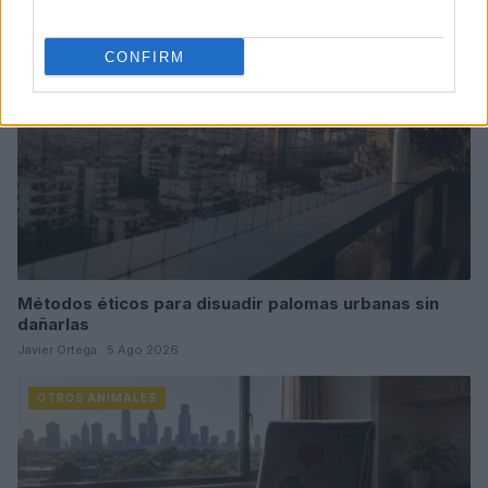
OTROS ANIMALES
CONFIRM
Métodos éticos para disuadir palomas urbanas sin
dañarlas
Javier Ortega · 5 Ago 2026
OTROS ANIMALES