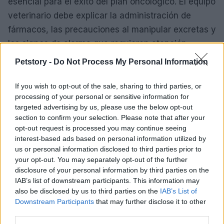
esencial para el éxito del plan oncológico. El equipo
veterinario debe explicar la administración de
fármacos, las precauciones al manipular excretas y
los signos de alarma que requieren atención
urgente. En ausencia de figuras profesionales de
Petstory -
Do Not Process My Personal Information
caregiving específicas en veterinaria, la
comunicación continua y la confianza entre
If you wish to opt-out of the sale, sharing to third parties, or
processing of your personal or sensitive information for
propietario y veterinario se convierten en pilares
targeted advertising by us, please use the below opt-out
del cuidado, facilitando ajustes rápidos en el plan
section to confirm your selection. Please note that after your
según la evolución del paciente.
opt-out request is processed you may continue seeing
interest-based ads based on personal information utilized by
us or personal information disclosed to third parties prior to
En resumen, la oncología veterinaria moderna
your opt-out. You may separately opt-out of the further
busca equilibrar tratamiento y bienestar, ofreciendo
disclosure of your personal information by third parties on the
alternativas cada vez más individualizadas. La
IAB’s list of downstream participants. This information may
also be disclosed by us to third parties on the
IAB’s List of
clave está en detectar pronto, evaluar con criterios
Downstream Participants
that may further disclose it to other
integrales y mantener una relación estrecha entre
third parties.
el equipo clínico y la familia del animal para