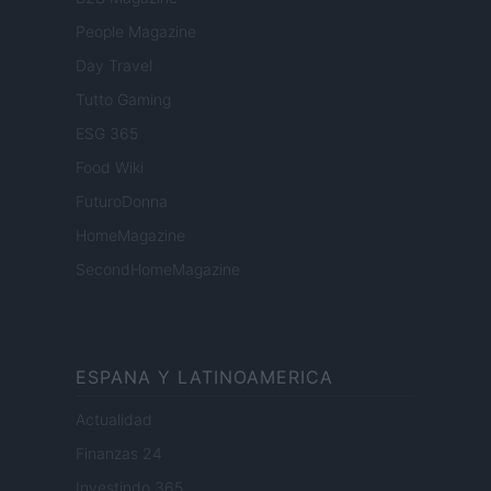
People Magazine
Day Travel
Tutto Gaming
ESG 365
Food Wiki
FuturoDonna
HomeMagazine
SecondHomeMagazine
ESPANA Y LATINOAMERICA
Actualidad
Finanzas 24
Investindo 365