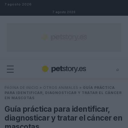
Saltar al contenido
7 agosto 2026
7 agosto 2026
⌕
×
⌕
PÁGINA DE INICIO
»
OTROS ANIMALES
»
GUÍA PRÁCTICA
Buscar
PARA IDENTIFICAR, DIAGNOSTICAR Y TRATAR EL CÁNCER
EN MASCOTAS
Guía práctica para identificar,
diagnosticar y tratar el cáncer en
mascotas