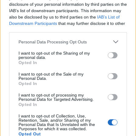
disclosure of your personal information by third parties on the
IAB’s list of downstream participants. This information may
also be disclosed by us to third parties on the
IAB’s List of
Downstream Participants
that may further disclose it to other
third parties.
Please note that this website/app uses one or more Google
Personal Data Processing Opt Outs
services and may gather and store information including but
not limited to your visit or usage behaviour. You may click to
I want to opt-out of the Sharing of my
personal data.
grant or deny consent to Google and its third-party tags to
Opted In
Sigue leyendo
use your data for below specified purposes in below Google
consent section.
I want to opt-out of the Sale of my
Personal Data.
OTROS ANIMALES
Opted In
I want to opt-out of processing my
Personal Data for Targeted Advertising.
Opted In
I want to opt-out of Collection, Use,
Retention, Sale, and/or Sharing of my
Personal Data that Is Unrelated with the
Purposes for which it was collected.
Opted Out