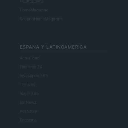
FuturoDonna
HomeMagazine
SecondHomeMagazine
ESPANA Y LATINOAMERICA
Actualidad
Finanzas 24
Investindo 365
Think.es
Viajar 365
ES Newz
Pet Story
Encocina