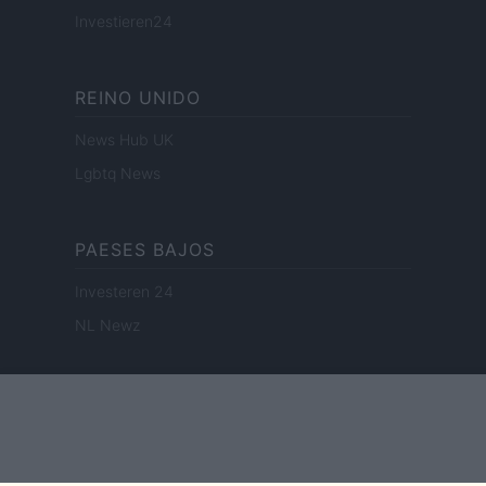
Investieren24
REINO UNIDO
News Hub UK
Lgbtq News
PAESES BAJOS
Investeren 24
NL Newz