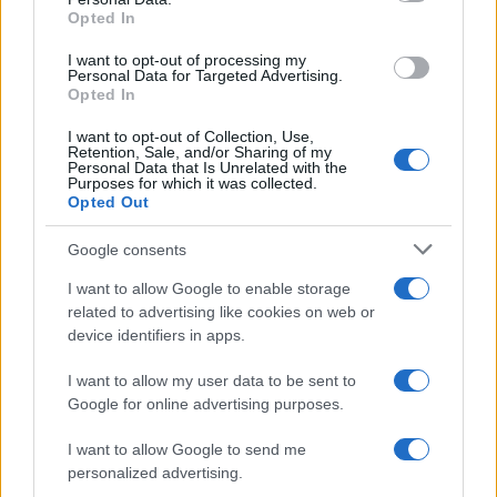
Opted In
Métodos éticos para disuadir palomas urbanas sin
dañarlas
I want to opt-out of processing my
Personal Data for Targeted Advertising.
Javier Ortega · 5 Ago 2026
Opted In
OTROS ANIMALES
I want to opt-out of Collection, Use,
Retention, Sale, and/or Sharing of my
Personal Data that Is Unrelated with the
Purposes for which it was collected.
Opted Out
Google consents
I want to allow Google to enable storage
related to advertising like cookies on web or
device identifiers in apps.
I want to allow my user data to be sent to
Google for online advertising purposes.
Cómo una organización australiana ayuda a mantener
I want to allow Google to send me
unidas a las personas vulnerables y sus mascotas
personalized advertising.
Javier Ortega · 5 Ago 2026