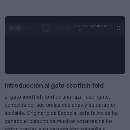
0:28 /
Ad
hub
Media
POWERED
1
/
4
3:19
BY
Introducción al gato scottish fold
El gato
scottish fold
es una raza fascinante,
conocida por sus orejas dobladas y su carácter
sociable. Originario de Escocia, este felino se ha
ganado el corazón de muchos amantes de los
gatos gracias a su personalidad tranquila y