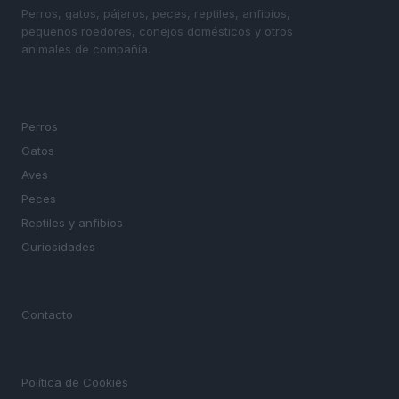
Perros, gatos, pájaros, peces, reptiles, anfibios,
pequeños roedores, conejos domésticos y otros
animales de compañía.
SECCIONES
Perros
Gatos
Aves
Peces
Reptiles y anfibios
Curiosidades
MAGAZINE
Contacto
LEGAL
Política de Cookies