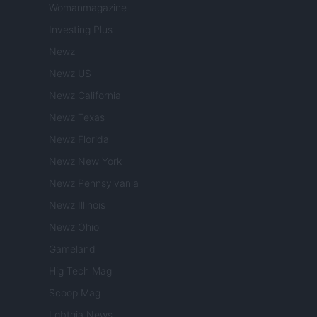
Womanmagazine
Investing Plus
Newz
Newz US
Newz California
Newz Texas
Newz Florida
Newz New York
Newz Pennsylvania
Newz Illinois
Newz Ohio
Gameland
Hig Tech Mag
Scoop Mag
Lgbtqia News