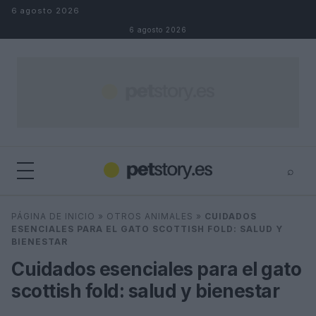
Saltar al contenido
6 agosto 2026
6 agosto 2026
⌕
×
⌕
PÁGINA DE INICIO
»
OTROS ANIMALES
»
CUIDADOS
Buscar
ESENCIALES PARA EL GATO SCOTTISH FOLD: SALUD Y
BIENESTAR
Cuidados esenciales para el gato
scottish fold: salud y bienestar