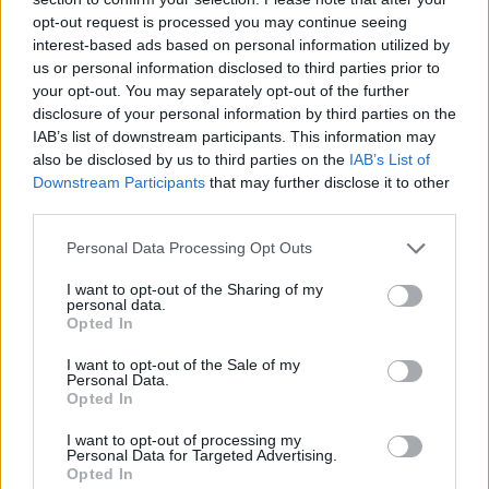
opt-out request is processed you may continue seeing
interest-based ads based on personal information utilized by
us or personal information disclosed to third parties prior to
your opt-out. You may separately opt-out of the further
disclosure of your personal information by third parties on the
IAB’s list of downstream participants. This information may
also be disclosed by us to third parties on the
IAB’s List of
Downstream Participants
that may further disclose it to other
third parties.
Please note that this website/app uses one or more Google
Personal Data Processing Opt Outs
services and may gather and store information including but
Robots y animales de terapia: avances que
not limited to your visit or usage behaviour. You may click to
I want to opt-out of the Sharing of my
transforman la atención a mayores y pacientes de
personal data.
grant or deny consent to Google and its third-party tags to
ictus
Opted In
use your data for below specified purposes in below Google
Andrés Rodríguez · 9 Ago 2026
consent section.
I want to opt-out of the Sale of my
Personal Data.
Opted In
OTROS ANIMALES
I want to opt-out of processing my
Personal Data for Targeted Advertising.
Opted In