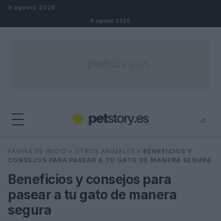
Saltar al contenido
9 agosto 2026
9 agosto 2026
⌕
×
⌕
PÁGINA DE INICIO
»
OTROS ANIMALES
»
BENEFICIOS Y
Buscar
CONSEJOS PARA PASEAR A TU GATO DE MANERA SEGURA
Beneficios y consejos para
pasear a tu gato de manera
segura