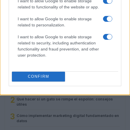
I want to allow Google to enable storage
related to functionality of the website or app.
I want to allow Google to enable storage
related to personalization.
La historia detrás de la celebración del Día Mundial de
I want to allow Google to enable storage
los Animales
related to security, including authentication
Lucía Fernández · 9 Ago 2026
functionality and fraud prevention, and other
user protection.
MÁS LEÍDOS
CONFIRM
1
Descubre los nuevos Mini Sticks de GimCat para gatos
saludables
2
Qué hacer si un gato se rompe el espolón: consejos
útiles
3
Cómo implementar marketing digital fundamentado en
datos