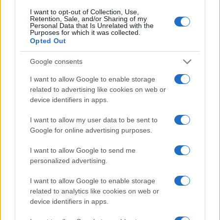
I want to opt-out of Collection, Use,
Retention, Sale, and/or Sharing of my
Personal Data that Is Unrelated with the
Purposes for which it was collected.
Opted Out
Google consents
I want to allow Google to enable storage
related to advertising like cookies on web or
Cómo afectará el eclipse solar a las mascotas y
device identifiers in apps.
animales salvajes
Andrés Rodríguez · 9 Ago 2026
I want to allow my user data to be sent to
Google for online advertising purposes.
OTROS ANIMALES
I want to allow Google to send me
personalized advertising.
I want to allow Google to enable storage
related to analytics like cookies on web or
device identifiers in apps.