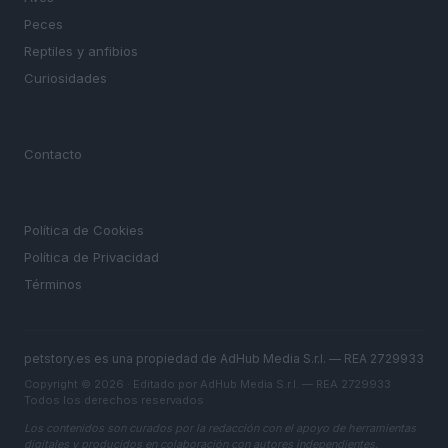
Peces
Reptiles y anfibios
Curiosidades
MAGAZINE
Contacto
LEGAL
Política de Cookies
Política de Privacidad
Términos
petstory.es es una propiedad de AdHub Media S.r.l. — REA 2729933
Copyright © 2026 · Editado por AdHub Media S.r.l. — REA 2729933
Todos los derechos reservados
Los contenidos son curados por la redacción con el apoyo de herramientas
digitales y producidos en colaboración con autores independientes.