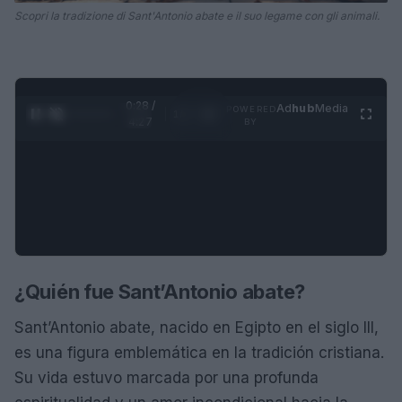
Scopri la tradizione di Sant'Antonio abate e il suo legame con gli animali.
0:29 /
Ad
hub
Media
POWERED
1
/
4
4:27
BY
¿Quién fue Sant’Antonio abate?
Sant’Antonio abate, nacido en Egipto en el siglo III,
es una figura emblemática en la tradición cristiana.
Su vida estuvo marcada por una profunda