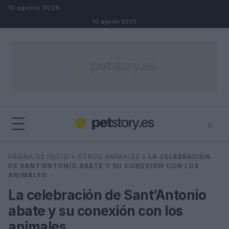
Saltar al contenido
10 agosto 2026
10 agosto 2026
⌕
×
⌕
PÁGINA DE INICIO
»
OTROS ANIMALES
»
LA CELEBRACIÓN
Buscar
DE SANT’ANTONIO ABATE Y SU CONEXIÓN CON LOS
ANIMALES
La celebración de Sant’Antonio
abate y su conexión con los
animales