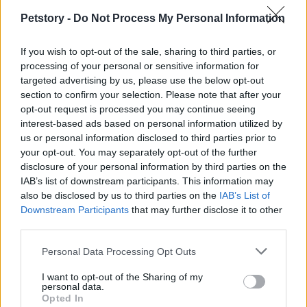
Petstory -
Do Not Process My Personal Information
If you wish to opt-out of the sale, sharing to third parties, or
processing of your personal or sensitive information for
Explorando Ibiza con niños: planes educativos y
divertidos fuera de la playa
targeted advertising by us, please use the below opt-out
section to confirm your selection. Please note that after your
Andrés Rodríguez · 9 Ago 2026
opt-out request is processed you may continue seeing
interest-based ads based on personal information utilized by
OTROS ANIMALES
us or personal information disclosed to third parties prior to
your opt-out. You may separately opt-out of the further
disclosure of your personal information by third parties on the
IAB’s list of downstream participants. This information may
also be disclosed by us to third parties on the
IAB’s List of
Downstream Participants
that may further disclose it to other
third parties.
Please note that this website/app uses one or more Google
Personal Data Processing Opt Outs
services and may gather and store information including but
not limited to your visit or usage behaviour. You may click to
I want to opt-out of the Sharing of my
personal data.
grant or deny consent to Google and its third-party tags to
Opted In
use your data for below specified purposes in below Google