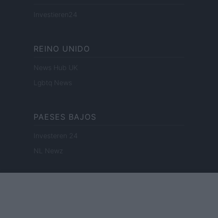
Investieren24
REINO UNIDO
News Hub UK
Lgbtq News
PAESES BAJOS
Investeren 24
NL Newz