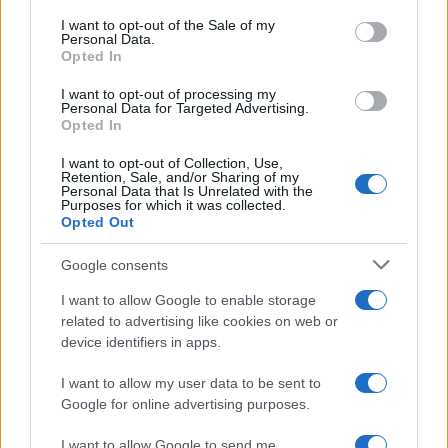
Robots y animales de terapia: avances que
consent section.
I want to opt-out of the Sale of my
transforman la atención a mayores y pacientes de
Personal Data.
ictus
Opted In
Andrés Rodríguez · 9 Ago 2026
I want to opt-out of processing my
Personal Data for Targeted Advertising.
OTROS ANIMALES
Opted In
I want to opt-out of Collection, Use,
Retention, Sale, and/or Sharing of my
Personal Data that Is Unrelated with the
Purposes for which it was collected.
Opted Out
Google consents
I want to allow Google to enable storage
related to advertising like cookies on web or
device identifiers in apps.
I want to allow my user data to be sent to
Cómo afectará el eclipse solar a las mascotas y
Google for online advertising purposes.
animales salvajes
Andrés Rodríguez · 9 Ago 2026
I want to allow Google to send me