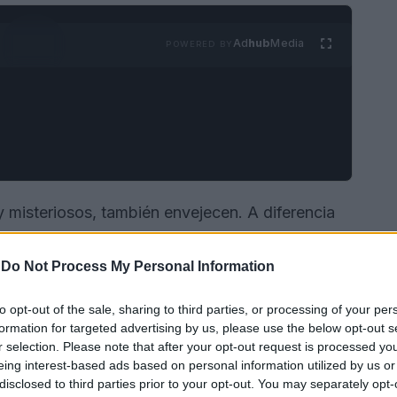
Ad
hub
Media
POWERED BY
 misteriosos, también envejecen. A diferencia
r mejor los signos de la vejez, lo que dificulta a
cesitan cuidados especiales. Identificar estos
-
Do Not Process My Personal Information
rmedades y mantener su calidad de vida.
to opt-out of the sale, sharing to third parties, or processing of your per
formation for targeted advertising by us, please use the below opt-out s
r selection. Please note that after your opt-out request is processed y
eing interest-based ads based on personal information utilized by us or
disclosed to third parties prior to your opt-out. You may separately opt-