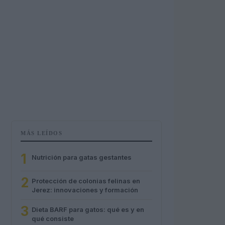
MÁS LEÍDOS
1
Nutrición para gatas gestantes
2
Protección de colonias felinas en
Jerez: innovaciones y formación
3
Dieta BARF para gatos: qué es y en
qué consiste