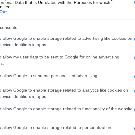
ersonal Data that Is Unrelated with the Purposes for which it
lected.
Out
tuales del envejecimiento
consents
io en los patrones de sueño
. Si tu gato
nos activo, podría ser una señal de que está
o allow Google to enable storage related to advertising like cookies on
evice identifiers in apps.
incluyen:
o allow my user data to be sent to Google for online advertising
 hábitos alimenticios
s.
das
to allow Google to send me personalized advertising.
o o dificultad para masticar
o allow Google to enable storage related to analytics like cookies on
evice identifiers in apps.
 enfermedad grave, pero ignorarlos puede llevar
o allow Google to enable storage related to functionality of the website
oblemas dentales no tratados pueden derivar en
ctan la salud general del gato.
o allow Google to enable storage related to personalization.