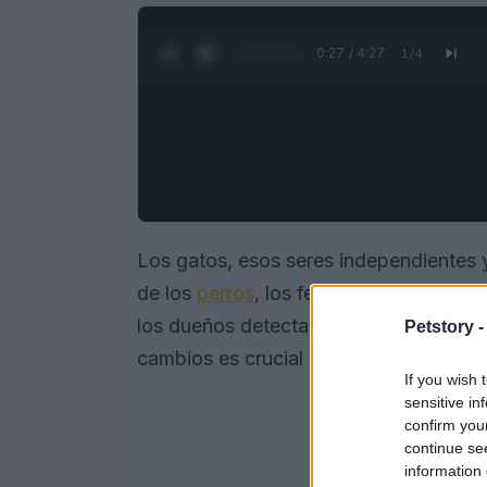
0:28 / 4:27
1
/
4
Los gatos, esos seres independientes y
de los
perros
, los felinos suelen oculta
los dueños detectar a tiempo cuando ne
Petstory 
cambios es crucial para prevenir enfe
If you wish 
sensitive in
confirm you
continue se
information 