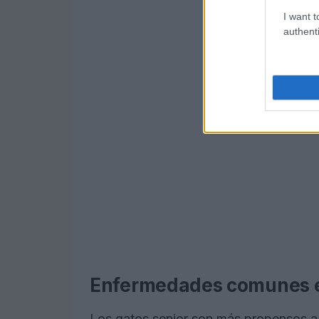
I want t
authenti
Enfermedades comunes e
Los gatos senior son más propensos a d