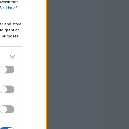
 downstream
B’s List of
er and store
to grant or
ed purposes