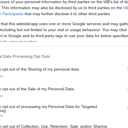
losure of your personal information by third parties on the IAB’s list of
. This information may also be disclosed by us to third parties on the
IA
Participants
that may further disclose it to other third parties.
 that this website/app uses one or more Google services and may gath
including but not limited to your visit or usage behaviour. You may click 
 to Google and its third-party tags to use your data for below specifi
ogle consent section.
l Data Processing Opt Outs
o opt-out of the Sharing of my personal data.
In
o opt-out of the Sale of my Personal Data.
omienza alrededor de los
siete años
aunque no
In
 mismo tiempo. Factores como la
raza
el
sexo
y el
to opt-out of processing my Personal Data for Targeted
ómo y cuándo aparecen estos cambios. Por
ing.
en desarrollar problemas articulares con más
In
o opt-out of Collection, Use, Retention, Sale, and/or Sharing