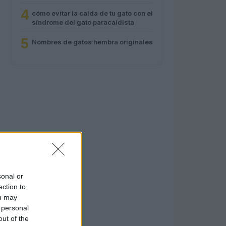
4
cómo evitar la caída de tu gato con el
síndrome del gato paracaidista
5
Nombres de gatos hembra originales
sonal or
ection to
ou may
 personal
out of the