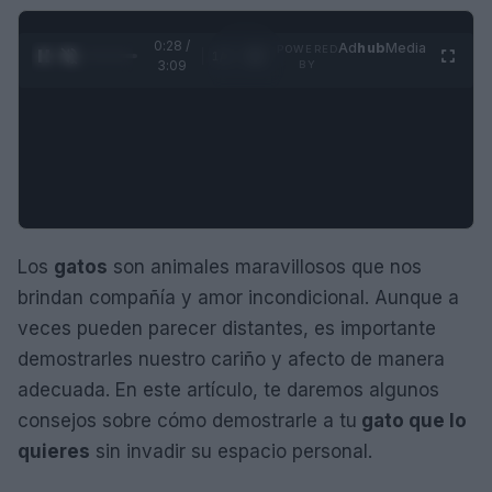
0:29 /
Ad
hub
Media
POWERED
1
/
4
3:09
BY
Los
gatos
son animales maravillosos que nos
brindan compañía y amor incondicional. Aunque a
veces pueden parecer distantes, es importante
demostrarles nuestro cariño y afecto de manera
adecuada. En este artículo, te daremos algunos
consejos sobre cómo demostrarle a tu
gato que lo
quieres
sin invadir su espacio personal.