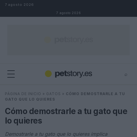
Saltar al contenido
7 agosto 2026
7 agosto 2026
⌕
×
⌕
PÁGINA DE INICIO
»
GATOS
»
CÓMO DEMOSTRARLE A TU
Buscar
GATO QUE LO QUIERES
Cómo demostrarle a tu gato que
lo quieres
Demostrarle a tu gato que lo quieres implica