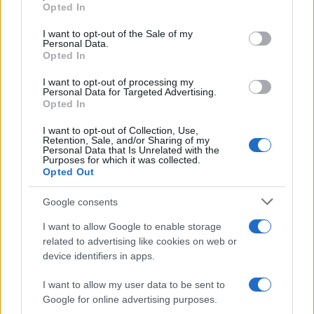
grant or deny consent to Google and its third-party tags to
Opted In
use your data for below specified purposes in below Google
consent section.
I want to opt-out of the Sale of my
Personal Data.
Opted In
I want to opt-out of processing my
Personal Data for Targeted Advertising.
Opted In
I want to opt-out of Collection, Use,
Retention, Sale, and/or Sharing of my
Personal Data that Is Unrelated with the
Purposes for which it was collected.
Opted Out
Sigue leyendo
Google consents
I want to allow Google to enable storage
related to advertising like cookies on web or
GATOS
device identifiers in apps.
I want to allow my user data to be sent to
Google for online advertising purposes.