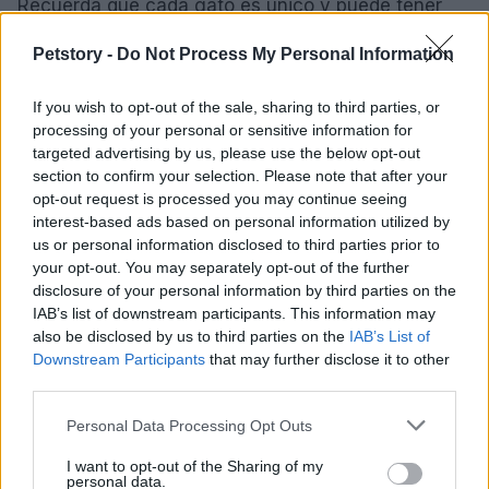
Recuerda que cada gato es único y puede tener
preferencias diferentes, por lo que es importante
Petstory -
Do Not Process My Personal Information
observar y entender las señales que te envía. Con
paciencia y amor, podrás establecer un vínculo
If you wish to opt-out of the sale, sharing to third parties, or
fuerte y duradero con tu gato.
processing of your personal or sensitive information for
targeted advertising by us, please use the below opt-out
section to confirm your selection. Please note that after your
opt-out request is processed you may continue seeing
AUTOR
interest-based ads based on personal information utilized by
Redacción Petstory.es
us or personal information disclosed to third parties prior to
your opt-out. You may separately opt-out of the further
disclosure of your personal information by third parties on the
IAB’s list of downstream participants. This information may
also be disclosed by us to third parties on the
IAB’s List of
Downstream Participants
that may further disclose it to other
third parties.
Please note that this website/app uses one or more Google
Personal Data Processing Opt Outs
services and may gather and store information including but
not limited to your visit or usage behaviour. You may click to
I want to opt-out of the Sharing of my
personal data.