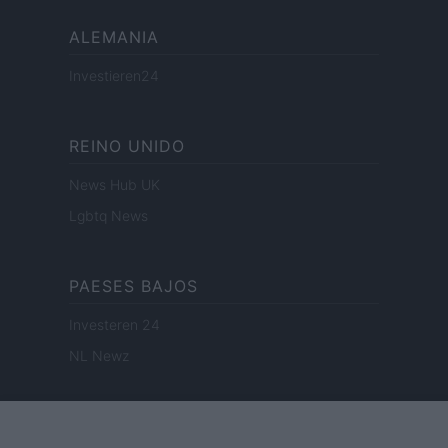
ALEMANIA
Investieren24
REINO UNIDO
News Hub UK
Lgbtq News
PAESES BAJOS
Investeren 24
NL Newz