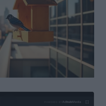
Ad
hub
Media
POWERED BY