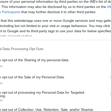
losure of your personal information by third parties on the IAB’s list of
. This information may also be disclosed by us to third parties on the
IA
Participants
that may further disclose it to other third parties.
 that this website/app uses one or more Google services and may gath
including but not limited to your visit or usage behaviour. You may click 
 to Google and its third-party tags to use your data for below specifi
ogle consent section.
l Data Processing Opt Outs
o opt-out of the Sharing of my personal data.
In
n ciudades es crucial para apreciar su papel
ctivas de coexistencia. Estas aves, como las
o opt-out of the Sale of my Personal Data.
In
cuentran en las ciudades un hábitat rico en
menazas como la contaminación y la pérdida de
to opt-out of processing my Personal Data for Targeted
ing.
In
o opt-out of Collection, Use, Retention, Sale, and/or Sharing