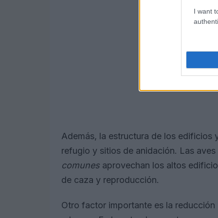
I want t
authenti
Además, la estructura de los edificios
refugio y sitios de anidación. Las ave
comunes
aprovechan los altos edificio
de caza y reproducción.
Otro factor importante es la reducción