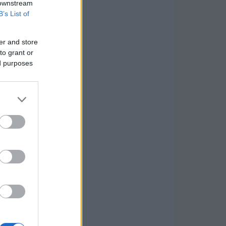
 downstream
B’s List of
er and store
to grant or
ed purposes