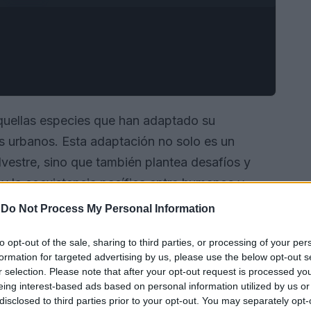
uellas especies que han adaptado su
 urbanos. Esta adaptación no solo es un
silvestre, sino que también plantea desafíos y
y la coexistencia pacífica entre humanos y
-
Do Not Process My Personal Information
to opt-out of the sale, sharing to third parties, or processing of your per
formation for targeted advertising by us, please use the below opt-out s
r selection. Please note that after your opt-out request is processed y
eing interest-based ads based on personal information utilized by us or
disclosed to third parties prior to your opt-out. You may separately opt-