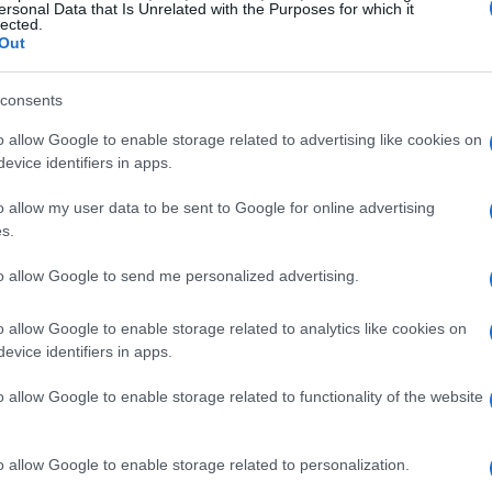
ones detrás de esta adaptación, el impacto
ersonal Data that Is Unrelated with the Purposes for which it
lected.
s urbanos y las mejores prácticas para una
Out
daremos la importancia de la observación
 de fauna urbana.
consents
o allow Google to enable storage related to advertising like cookies on
evice identifiers in apps.
aves cazan en ciudades
o allow my user data to be sent to Google for online advertising
os entornos urbanos por varias razones. Una de
s.
e presas. Las ciudades ofrecen una abundancia de
to allow Google to send me personalized advertising.
iaturas que constituyen una fuente de alimento
o allow Google to enable storage related to analytics like cookies on
evice identifiers in apps.
o allow Google to enable storage related to functionality of the website
o allow Google to enable storage related to personalization.