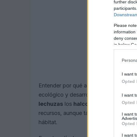
further disc
participants
Downstream 
Please note
information 
deny consent
in below Go
Persona
I want t
Opted 
Entender por qué algunas aves cazan e
ecológico y desarrollar estrategias efe
I want t
Opted 
lechuzas
los
halcones
y los
búhos
en
recursos, aunque también enfrentan a
I want 
Advertis
hábitat.
Opted 
I want t