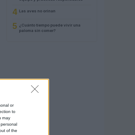
4
Las aves no orinan
5
¿Cuánto tiempo puede vivir una
paloma sin comer?
sonal or
ection to
ou may
 personal
out of the