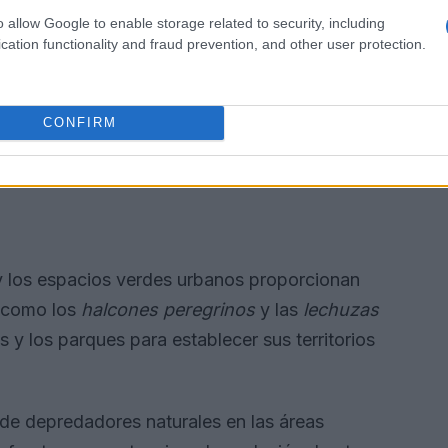
o allow Google to enable storage related to security, including
cation functionality and fraud prevention, and other user protection.
CONFIRM
 y los espacios verdes urbanos proporcionan
s como los
halcones peregrinos
y las
lechuzas
s y los parques para establecer sus territorios
 de depredadores naturales en las áreas