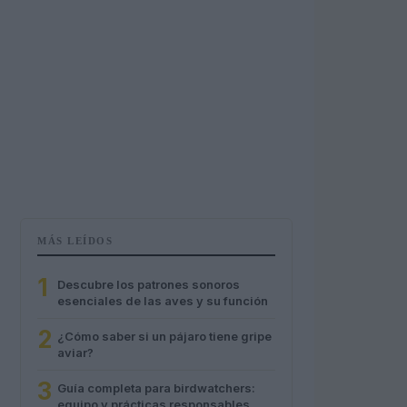
MÁS LEÍDOS
1
Descubre los patrones sonoros
esenciales de las aves y su función
2
¿Cómo saber si un pájaro tiene gripe
aviar?
3
Guía completa para birdwatchers:
equipo y prácticas responsables