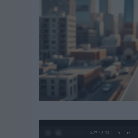
0:28 / 3:55
1
/
4