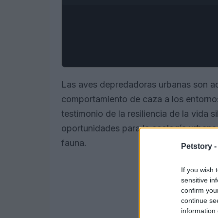
Las aves depredadoras urbanas son aq
comportamiento de caza a los entornos
testimonio de la resiliencia de la vida 
oportunidades para la ecología urbana 
fauna.
Petstory 
If you wish 
sensitive in
confirm you
continue se
information 